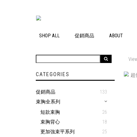
SHOP ALL
促銷商品
ABOUT
View
CATEGORIES
促銷商品
133
束胸全系列
短款束胸
26
束胸背心
18
更加強束平系列
25