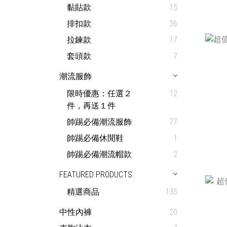
黏貼款
15
排扣款
36
拉鍊款
17
套頭款
7
潮流服飾
限時優惠：任選２
12
件，再送１件
帥踢必備潮流服飾
77
帥踢必備休閒鞋
1
帥踢必備潮流帽款
2
FEATURED PRODUCTS
精選商品
135
中性內褲
20