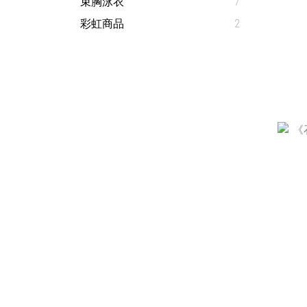
束胸泳衣
7
彩虹商品
2