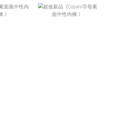
T$520
NT$520
T$280
NT$280