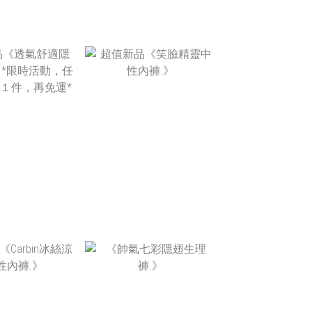
$1,260
NT$520
$590 ~
NT$280
T$630