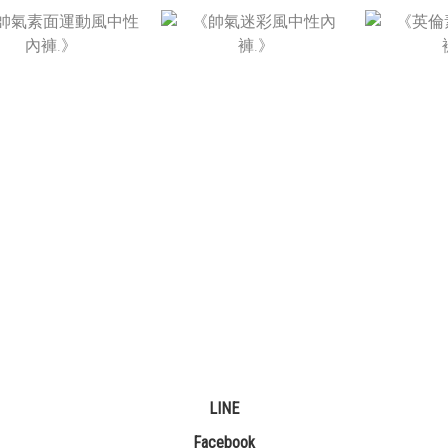
NT$520
NT$520
N
NT$280
NT$280
N
LINE
Facebook