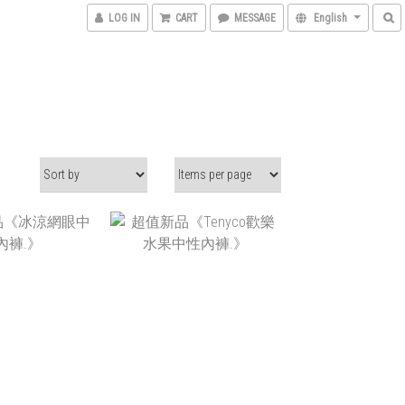
LOG IN
CART
MESSAGE
English
T$520
NT$520
T$280
NT$280