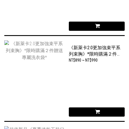
《新萊卡2.0更加強束平系
列束胸》*限時購滿２件
贈送專屬洗衣袋*
NT$890 ~ NT$990