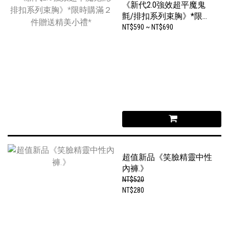
《新代2.0強效超平魔鬼
氈/排扣系列束胸》*限時
購滿２件贈送精美小禮*
NT$590 ~ NT$690
超值新品《笑臉精靈中性
內褲.》
NT$520
NT$280