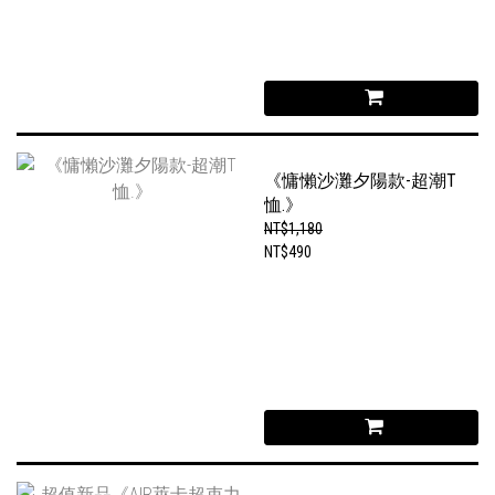
《慵懶沙灘夕陽款-超潮T
恤.》
NT$1,180
NT$490