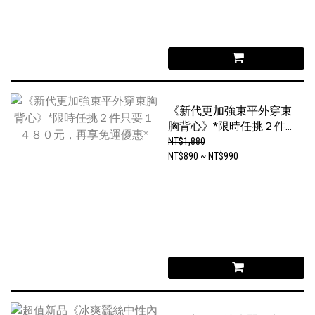
《新代更加強束平外穿束
胸背心》*限時任挑２件
只要１４８０元，再享免
NT$1,880
運優惠*
NT$890 ~ NT$990