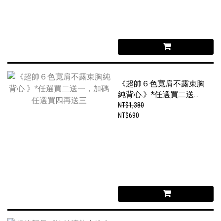
《超帥６色寬肩不露束胸
純背心.》*任選買二送
一，加碼任選買四再送三
NT$1,380
NT$690