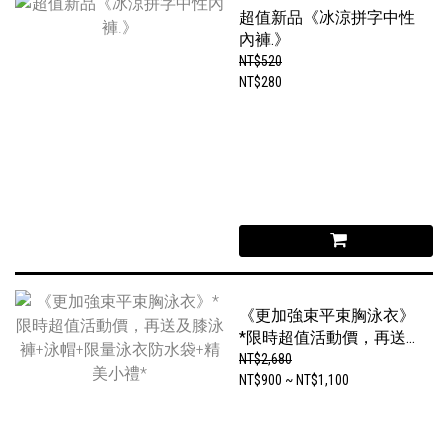
超值新品《冰涼拼字中性
內褲.》
NT$520
NT$280
《更加強束平束胸泳衣》
*限時超值活動價，再送
及膝泳褲+泳帽+限量泳衣
NT$2,680
防水袋+精美小禮*
NT$900 ~ NT$1,100