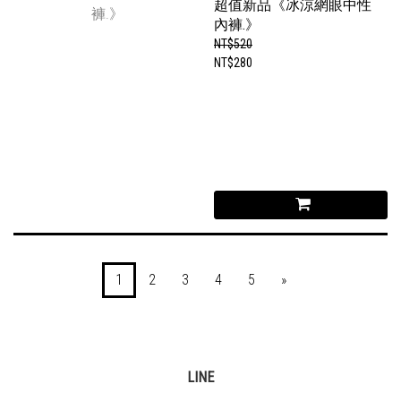
超值新品《冰涼網眼中性
內褲.》
NT$520
NT$280
1
2
3
4
5
»
LINE