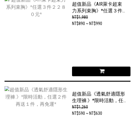
超值新品《AIR萊卡超束
力系列束胸》*任選３件
２２８０元*
NT$1,980
NT$890 ~ NT$990
超值新品《透氣舒適隱形
生理褲.》*限時活動，任
選２件再送１件，再免運
NT$1,260
*
NT$590 ~ NT$630