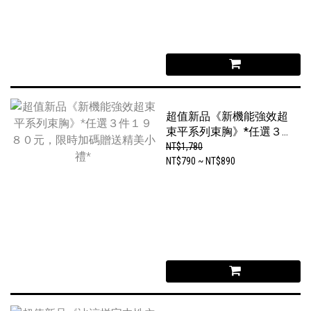
超值新品《新機能強效超
束平系列束胸》*任選３
件１９８０元，限時加碼
NT$1,780
贈送精美小禮*
NT$790 ~ NT$890