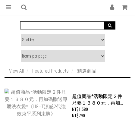
View All
Featured Products
精選商品
超值商品*活動限定２件
只要１３８０元，再加碼
贈送專屬洗衣袋*《LIGHT
NT$1,580
涼感2代強效束平系列束
NT$790
胸》