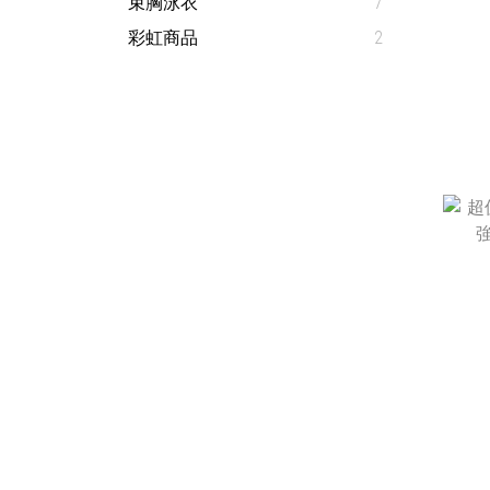
束胸泳衣
7
彩虹商品
2