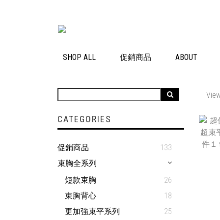
SHOP ALL
促銷商品
ABOUT
View
CATEGORIES
促銷商品
133
束胸全系列
短款束胸
26
束胸背心
18
更加強束平系列
25