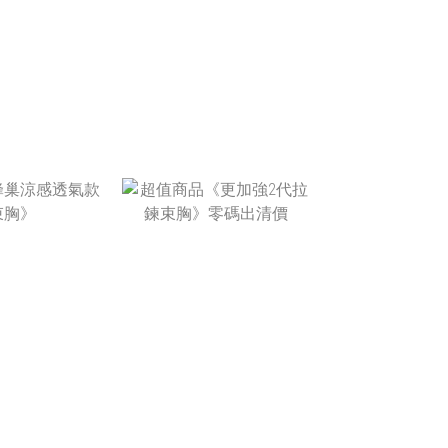
$1,880
NT$1,580
$890 ~
NT$790
T$990
$1,080
NT$1,480
T$590
NT$399