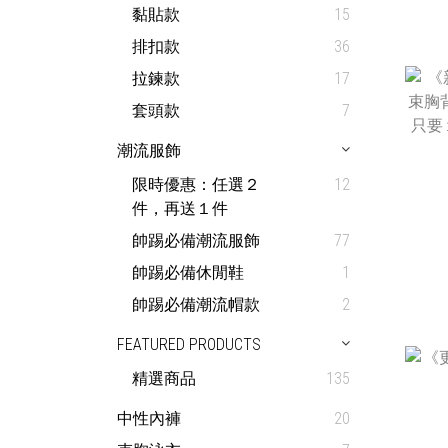
黏貼款
15
排扣款
36
拉鍊款
17
套頭款
7
潮流服飾
限時優惠：任選２
12
件，再送１件
帥踢必備潮流服飾
77
帥踢必備休閒鞋
1
帥踢必備潮流帽款
2
FEATURED PRODUCTS
精選商品
135
中性內褲
20