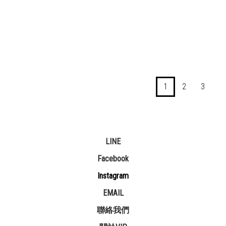
NT$890 ~
NT$890 ~
N
NT$2,320
NT$990
1
2
3
LINE
Facebook
Instagram
EMAIL
聯絡我們