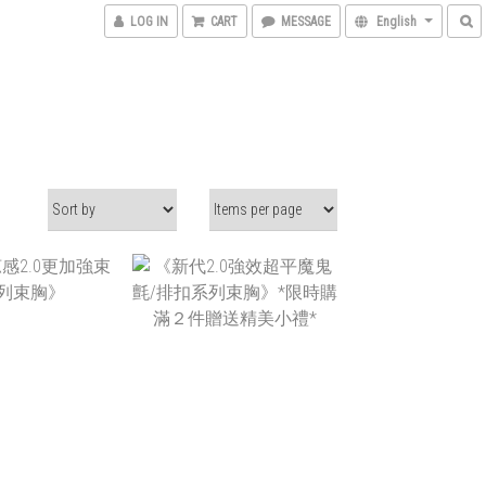
LOG IN
CART
MESSAGE
English
$890 ~
NT$590 ~
T$990
NT$690