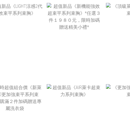
NT$
NT
NT$1,580
NT$1,780
NT$790
NT$790 ~
NT$890
NT$4,680
NT$1,980
NT