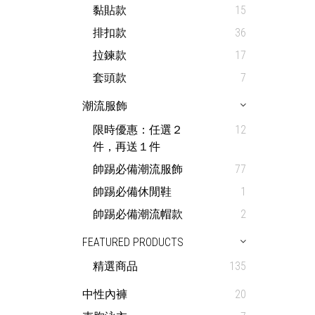
黏貼款
15
排扣款
36
拉鍊款
17
套頭款
7
潮流服飾
限時優惠：任選２
12
件，再送１件
帥踢必備潮流服飾
77
帥踢必備休閒鞋
1
帥踢必備潮流帽款
2
FEATURED PRODUCTS
精選商品
135
中性內褲
20