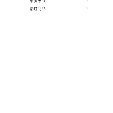
束胸泳衣
7
彩虹商品
2