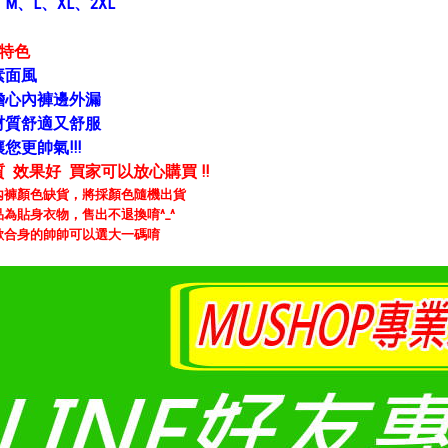
：
M、L、XL、2XL
褲特色
素面風
擔心內褲邊外漏
材質舒適又舒服
您更帥氣!!!
 效果好 買家可以放心購買 !!
內褲顏色缺貨，
將採顏色隨機出貨
品為貼身衣物，售出不退換唷^_^
歡合身的帥帥可以選大一碼唷