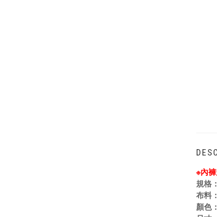
DESC
※內
規格
布料
顏色