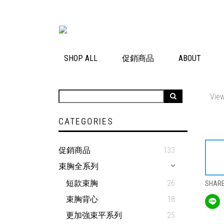
SHOP ALL
促銷商品
ABOUT
View
CATEGORIES
促銷商品
133
束胸全系列
短款束胸
26
SHAR
束胸背心
18
更加強束平系列
25