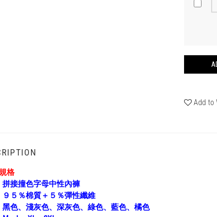
A
Add to 
RIPTION
褲規格
：
拼接撞色字母中性內褲
：
９５％棉質＋５％彈性纖維
：
黑色、淺灰色、深灰色、綠色、藍色、橘色