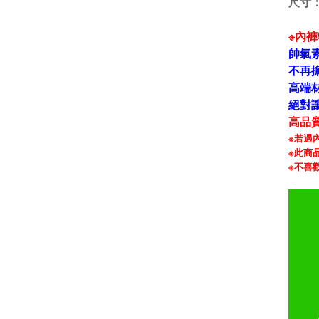
尺寸
※內
帥氣
不再
高端
絕對讓
高品質
※若遇
※此商
※
不喜