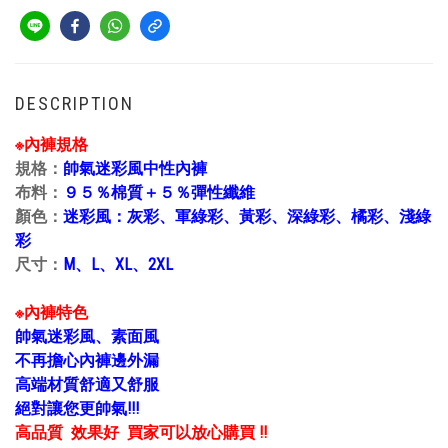
DESCRIPTION
※內褲規格
規格：
帥氣迷彩風中性內褲
布料：
９５％棉質＋５％彈性纖維
顏色：
迷彩風：灰彩、軍綠彩、黃彩、深綠彩、橘彩、淺綠
彩
尺寸：
M、L、XL、2XL
※內褲特色
帥氣迷彩風、素面風
不再擔心內褲邊外漏
高端材質舒適又舒服
絕對讓您更帥氣!!!
高品質 效果好 買家可以放心購買 !!