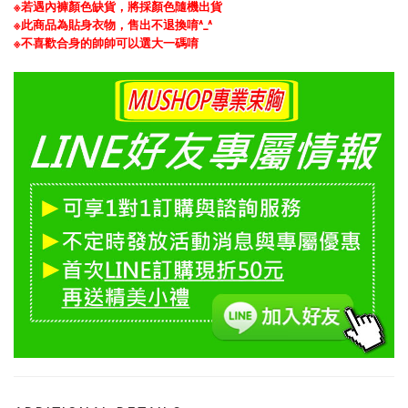
※若遇內褲顏色缺貨，
將採顏色隨機出貨
※此商品為貼身衣物，售出不退換唷^_^
※
不喜歡合身的帥帥可以選大一碼唷