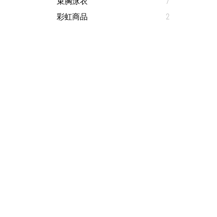
束胸泳衣
7
彩虹商品
2