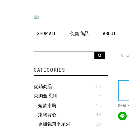
SHOP ALL
促銷商品
ABOUT
View
CATEGORIES
促銷商品
133
束胸全系列
短款束胸
26
SHAR
束胸背心
18
更加強束平系列
25