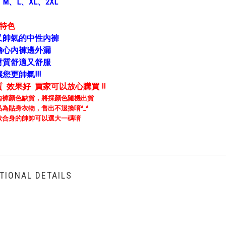
：
M、L、XL、2XL
褲特色
又帥氣的中性內褲
擔心內褲邊外漏
材質舒適又舒服
您更帥氣!!!
 效果好 買家可以放心購買 !!
內褲顏色缺貨，
將採顏色隨機出貨
品為貼身衣物，售出不退換唷^_^
歡合身的帥帥可以選大一碼唷
TIONAL DETAILS