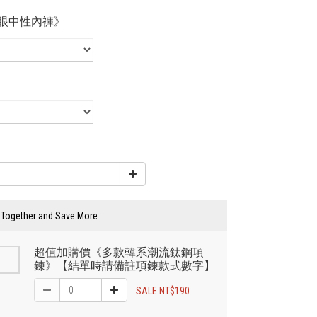
眼中性內褲》
 Together and Save More
超值加購價《多款韓系潮流鈦鋼項
鍊》【結單時請備註項鍊款式數字】
SALE NT$190