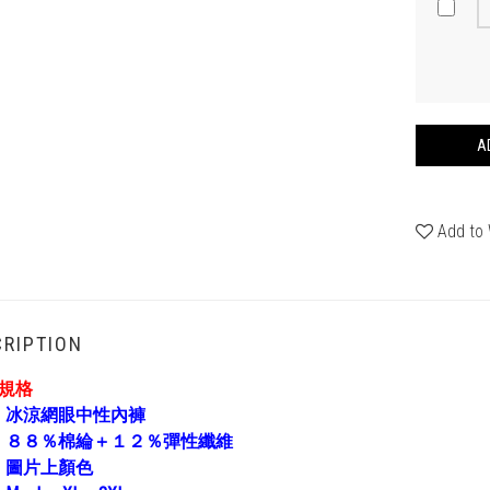
A
Add to 
RIPTION
褲規格
：
冰涼網眼中性內褲
：
８８％棉綸＋１２％彈性纖維
：
圖片上顏色