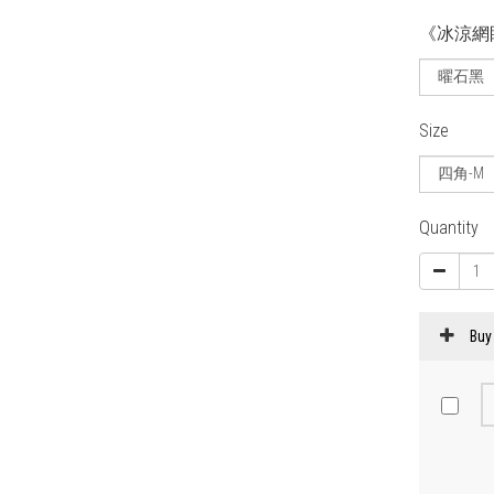
《冰涼網
Size
Quantity
Buy