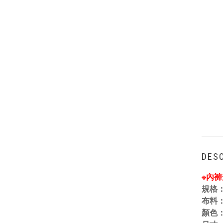
DESC
※內
規格
布料
顏色