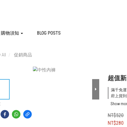
購物須知
BLOG POSTS
 All
促銷商品
超值新
滿千免運 o
府上貨到付
Show mo
E
NT$520
NT$280