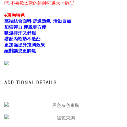
PS.不喜歡太緊的帥帥可選大一碼^_^
※束胸特色
高端結合面料 舒適透氣 活動自如
加強彈力 穿脫更方便
吸濕排汗又舒服
搭配內軟墊不激凸
更加強提升束胸效果
絕對讓您更帥氣
ADDITIONAL DETAILS