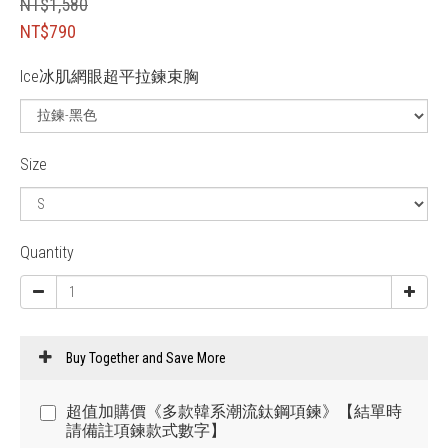
NT$1,580
NT$790
Ice冰肌網眼超平拉鍊束胸
Size
Quantity
Buy Together and Save More
超值加購價《多款韓系潮流鈦鋼項鍊》【結單時
請備註項鍊款式數字】