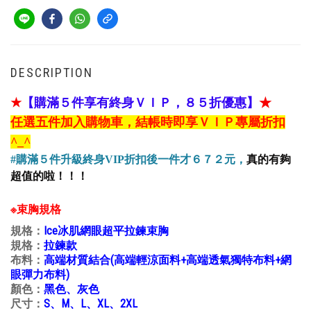
DESCRIPTION
★
【購滿５件享有終身ＶＩＰ，８５折優惠】
★
任
選五件加入購物車，結帳時即享ＶＩＰ專屬折扣
^_^
#購滿５件升級終身VIP
折扣後一件才６７２元，
真的有夠
超值的啦！！！
※束胸規格
規格：
Ice冰肌網眼超平拉鍊束胸
規格：
拉鍊款
布料：
高端材質結合(高端輕涼面料+高端透氣獨特布料+網
眼彈力布料)
顏色：
黑色、灰色
尺寸：
S、M、L、XL、2XL