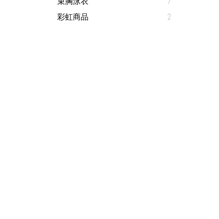
束胸泳衣
7
彩虹商品
2