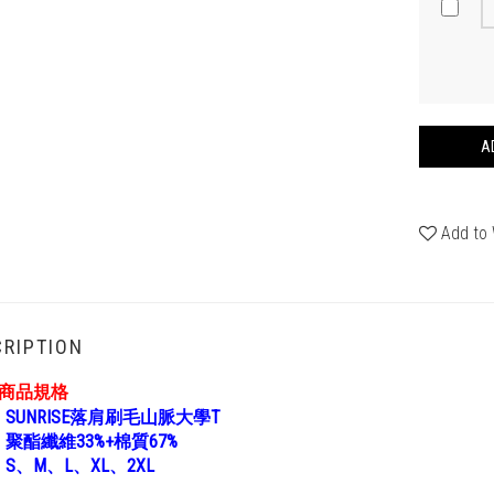
A
Add to 
RIPTION
潮商品規格
：
SUNRISE落肩刷毛山脈大學T
：
聚酯纖維33%+棉質67%
：
S、M、L、XL、2XL