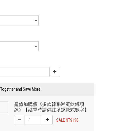
 Together and Save More
超值加購價《多款韓系潮流鈦鋼項
鍊》【結單時請備註項鍊款式數字】
SALE NT$190