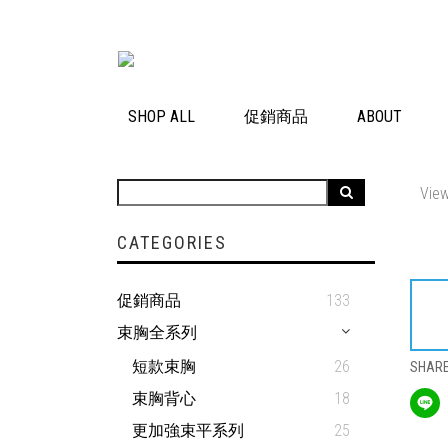
SHOP ALL
促銷商品
ABOUT
View
CATEGORIES
促銷商品
133
束胸全系列
短款束胸
26
SHAR
束胸背心
18
更加強束平系列
25