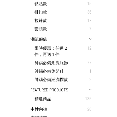
黏貼款
15
排扣款
36
拉鍊款
17
套頭款
7
潮流服飾
限時優惠：任選２
12
件，再送１件
帥踢必備潮流服飾
77
帥踢必備休閒鞋
1
帥踢必備潮流帽款
2
FEATURED PRODUCTS
精選商品
135
中性內褲
20