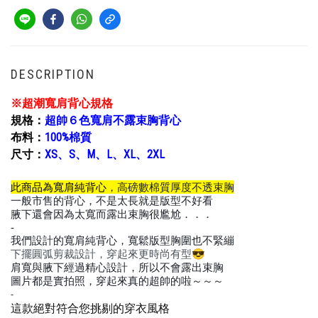
DESCRIPTION
※超潮寬肩背心規格
規格：
超帥６色寬肩不露束胸背心
布料：
100%棉質
尺寸：
XS、S、M、L、XL、2XL
此商品為寬肩純背心
，高磅數棉質厚度不透束胸
👏
一般市售的背心，不是太長就是版型不好看
😨
腋下還會因為太寬而露出束胸很尷尬．．．
-
我們設計的寬肩純背心，寬鬆版型胸圍也不緊繃
👍
下擺圓弧剪裁設計，穿起來更時尚有型😎
肩寬與腋下經過精心設計，所以不會露出束胸
‼
‼
‼
圖片都是實拍照，穿起來真的超帥的啦～～～
-
這款絕對符合您挑剔的穿衣風格