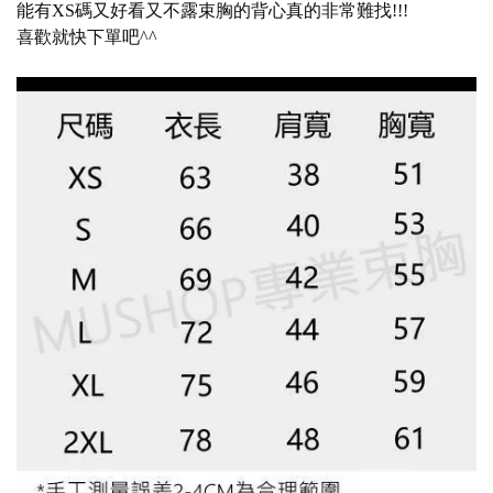
能有XS碼又好看又不露束胸的背心真的非常難找!!!
喜歡就快下單吧^^