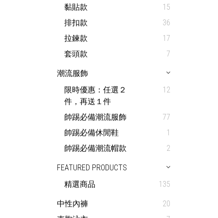
黏貼款
15
排扣款
36
拉鍊款
17
套頭款
7
潮流服飾
限時優惠：任選２
12
件，再送１件
帥踢必備潮流服飾
77
帥踢必備休閒鞋
1
帥踢必備潮流帽款
2
FEATURED PRODUCTS
精選商品
135
中性內褲
20