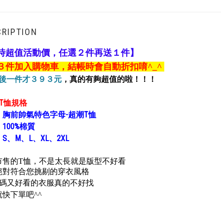
RIPTION
時超值活動價，任選２件再送１件】
３件加入購物車，結帳時會自動折扣唷
^_^
扣後一件才３９３元
，真的有夠超值的啦！！！
T恤規格
：
胸前帥氣特色字母
-
超潮T恤
：
100%棉質
：
S、M、L、XL、2XL
市售的T恤，不是太長就是版型不好看
絕對符合您挑剔的穿衣風格
S碼又好看的衣服真的不好找
快下單吧^^