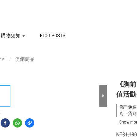
購物須知
BLOG POSTS
 All
促銷商品
《胸前
值活動
滿千免運 o
E
府上貨到付
Show mo
NT$1,18