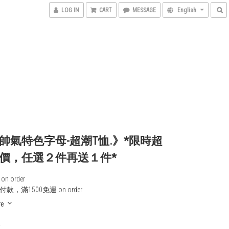
LOG IN
CART
MESSAGE
English
帥氣特色字母-超潮T恤.》*限時超
價，任選２件再送１件*
n order
款，滿1500免運 on order
re
0