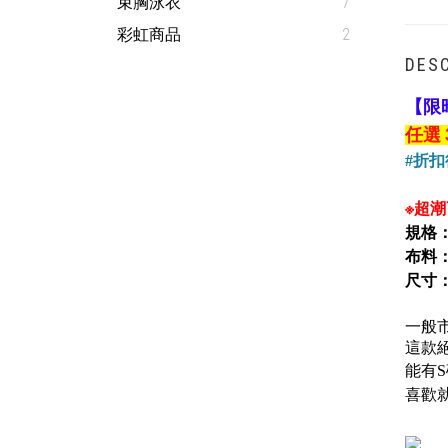
束胸泳衣
7
彩虹商品
2
DESC
【限
任選
#折
※超潮
規格
布料
尺寸
一般
這款
能有
喜歡就