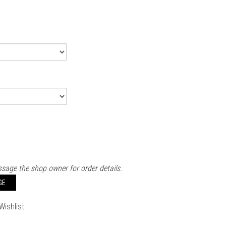
sage the shop owner for order details.
GE
Wishlist