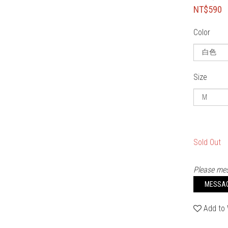
NT$590
Color
Size
Sold Out
Please mes
MESSA
Add to 