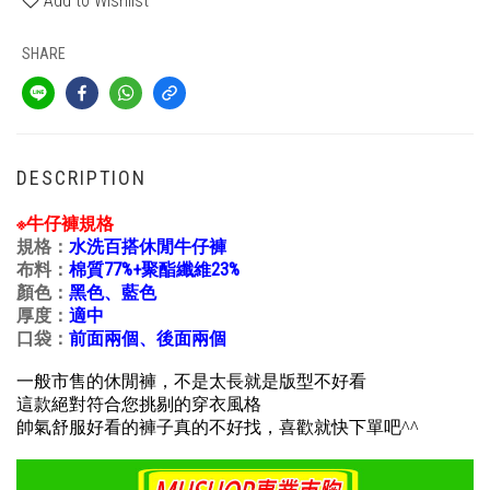
Add to Wishlist
SHARE
DESCRIPTION
※牛仔褲規格
規格：
水洗百搭休閒牛仔褲
布料：
棉質77%+聚酯纖維23%
顏色：
黑色、藍色
厚度：
適中
口袋：
前面兩個、後面兩個
一般市售的休閒褲，不是太長就是版型不好看
這款絕對符合您挑剔的穿衣風格
帥氣舒服好看的褲子真的不好找，喜歡就快下單吧^^