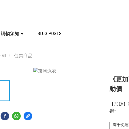
購物須知
BLOG POSTS
 All
促銷商品
《更加
動價
【加碼】
E
禮*
滿千免運 o