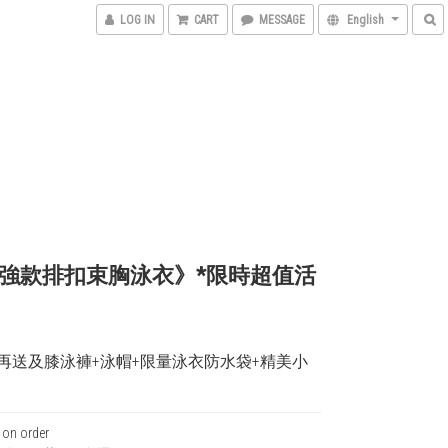
LOG IN
CART
MESSAGE
English
強款排扣束胸泳衣》*限時超值活
再送及膝泳褲+泳帽+限量泳衣防水袋+精美小
n order