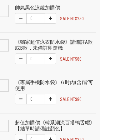
帥氣黑色泳鏡加購價
SALE NT$250
《獨家超值泳衣防水袋》請備註A款
或B款，未備註即隨機
SALE NT$80
《專屬手機防水袋》６吋內(含)皆可
使用
SALE NT$80
超值加購價《韓系潮流百搭鴨舌帽》
【結單時請備註顏色】
SALE NT$290