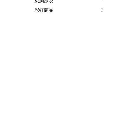
束胸泳衣
7
彩虹商品
2