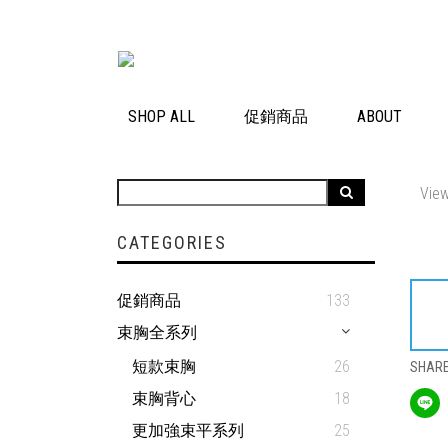
SHOP ALL
促銷商品
ABOUT
View
CATEGORIES
促銷商品
133
束胸全系列
短款束胸
26
SHAR
束胸背心
18
更加強束平系列
25