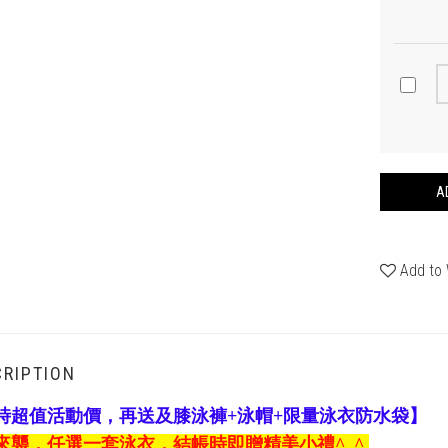
A
Add to 
RIPTION
時超值活動價，再送及膝泳褲+泳帽+限量泳衣防水袋】
來襲，任選一套泳衣，結帳時即贈精美小禮
^_^