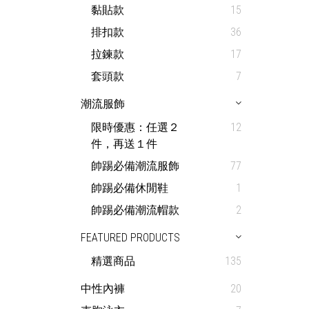
黏貼款
15
排扣款
36
拉鍊款
17
套頭款
7
潮流服飾
限時優惠：任選２
12
件，再送１件
帥踢必備潮流服飾
77
帥踢必備休閒鞋
1
帥踢必備潮流帽款
2
FEATURED PRODUCTS
精選商品
135
中性內褲
20