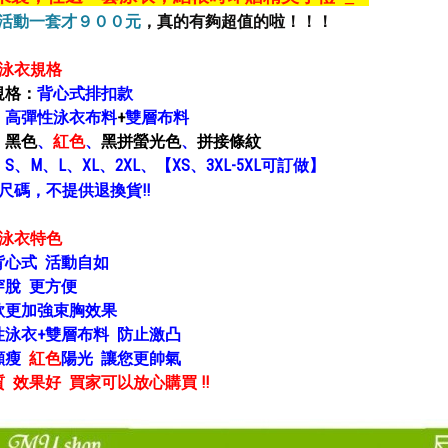
活動
一套才９００元
，真的有夠超值的啦！！！
胸泳衣規格
規格：
背心式排扣款
：
高彈性泳衣布料
+
雙層布料
：
黑色
、
紅色
、
黑拼螢光色
、
拼接條紋
：
S、M、L、XL、2XL、【
XS、
3XL-5XL可訂做】
尺碼，不提供退換貨!!
胸泳衣特色
背心式 活動自如
穿脫 更方便
款更加強束胸效果
性泳衣+雙層布料
防止激凸
顯瘦
紅色
陽光 讓您更帥氣
 效果好 買家可以放心購買 !!