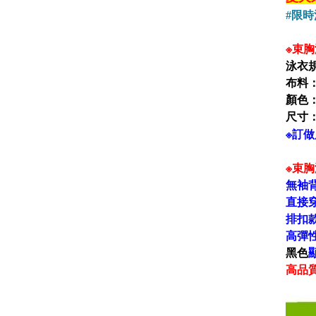
#限時
※束
泳衣
布料
顏色
尺寸
※訂做
※束
無袖
直接
排扣
高彈
黑色
高品質