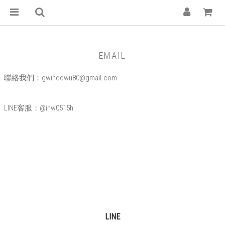
EMAIL
聯絡我們：gwindowu80@gmail.com
LINE客服：@inw0515h
LINE