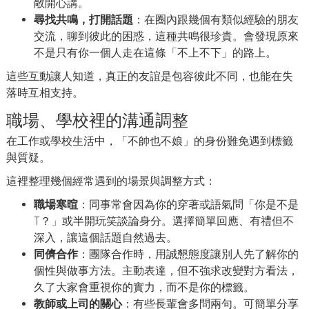
敞開心講。
尋找共鳴，打開話題
：在圈內跟幾個有類似經驗的朋友
交流，聊到彼此的困惑，這種共鳴很珍貴。會發現原來
不是只有你一個人走在這條「不上不下」的路上。
這些互動讓人知道，真正的友誼是包容彼此不同，也能在失
落時互相支持。
職場、學校裡的溝通調整
在工作或學校生活中，「不帥也不娘」的身份難免遇到標籤
與質疑。
這裡整理幾個經常遇到的場景與調整方式：
職場寒暄
：同事常會因為你的穿著或語氣問「你是不是
T？」或半開玩笑談論身分。選擇簡單回應、有禮但不
深入，讓這個話題自然過去。
同儕合作
：團隊合作時，用誠懇態度讓別人先了解你的
個性與做事方法。主動表達，但不強求改變對方看法，
久了大家會重視你的實力，而不是你的標籤。
教師或上司的關心
：有些長輩會多問兩句。可簡單分享