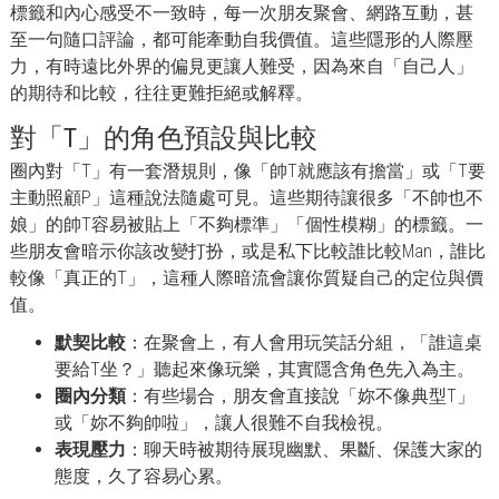
標籤和內心感受不一致時，每一次朋友聚會、網路互動，甚
至一句隨口評論，都可能牽動自我價值。這些隱形的人際壓
力，有時遠比外界的偏見更讓人難受，因為來自「自己人」
的期待和比較，往往更難拒絕或解釋。
對「T」的角色預設與比較
圈內對「T」有一套潛規則，像「帥T就應該有擔當」或「T要
主動照顧P」這種說法隨處可見。這些期待讓很多「不帥也不
娘」的帥T容易被貼上「不夠標準」「個性模糊」的標籤。一
些朋友會暗示你該改變打扮，或是私下比較誰比較Man，誰比
較像「真正的T」，這種人際暗流會讓你質疑自己的定位與價
值。
默契比較
：在聚會上，有人會用玩笑話分組，「誰這桌
要給T坐？」聽起來像玩樂，其實隱含角色先入為主。
圈內分類
：有些場合，朋友會直接說「妳不像典型T」
或「妳不夠帥啦」，讓人很難不自我檢視。
表現壓力
：聊天時被期待展現幽默、果斷、保護大家的
態度，久了容易心累。