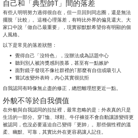
自己和「典型帥T」間的落差
有些人明明努力過得很自在，但一旦回到同志圈，還是無法
擺脫「比較」。這種心理落差，有時比外界的偏見還大。大
家口中說「做自己最重要」，現實卻默默希望你有明顯的個
人風格。
以下是常見的落差狀態：
覺得自己「沒特色」，沒辦法成為話題中心
聽到別人被誇獎感到羨慕，甚至有一點嫉妒
面對鏡子發現不像社群裡的T那麼有自信或吸引人
嘗試改變外表時，內心其實很抗拒
自我認同有時像無止盡的修正，總想離理想更近一點。
外貌不等於自我價值
在外貌與自我認同的拉扯裡，最常忽略的是：外表真的只是
生活的一部分。穿T恤、球鞋、牛仔褲並不會自動讓誰變得更
被認同，也沒必要逼迫自己變得「更帥」。那些個性裡的溫
柔、幽默、可靠，其實比外在更容易讓人記住。