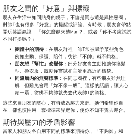
朋友之間的「好意」與標籤
朋友在生活中如同貼身的鏡子，不論是同志還是異性戀圈，
對帥T也有很多「好意」的提醒或評論。有時候，朋友會帶點
開玩笑語氣說：「你怎麼越來越Man？」或者「你不考慮試試
不同打扮嗎？」
團體中的期待
：在朋友群裡，帥T常被賦予某些角色，
例如主動、保護、陪伴，彷彿「不帥」就不夠格。
朋友想「幫忙」改變你
：部分好友會主動推薦你換髮
型、換衣服，鼓勵你嘗試和主流更靠近的樣貌。
同溫層內的無聲標準
：在同志圈裡，有些朋友雖然理
解，但難免會用「妳不像一般T」這樣的話語，讓人心
頭一震，彷彿不夠帥就失去代表帥T的資格。
這些來自朋友的關心，有時成為壓力來源。她們希望你自
在，卻也慣性用一套標準來界定你，使你不知不覺去迎合。
期待與壓力的矛盾影響
當家人和朋友各自用不同的標準來期待你，「不夠帥」和