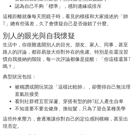
認為自己不夠「標準」，感到邊緣或排斥
這種距離就像每天照鏡子時，看見的模樣和大家描述的「帥
T」總有些落差，久了會懷疑自己是否做錯了什麼。
別人的眼光與自我懷疑
生活中，你很難逃開別人的目光。朋友、家人、同事，甚至
路人的評論，都容易放大你對外在的焦慮。特別是在還沒習
慣自我接納的階段，每一次評論都像是提醒：「你這樣還算T
嗎？」
典型狀況包括：
被稱讚或開玩笑說「這樣比較帥」，卻覺得自己無法理
直氣壯接受
看到社群裡五官深邃、穿搭有型的帥T紅人產生自卑
不知道要不要去健身、換短髮，只為了迎合某種美學
這些外來壓力，會逐漸讓你對自己的定位感到模糊，甚至出
現否定。