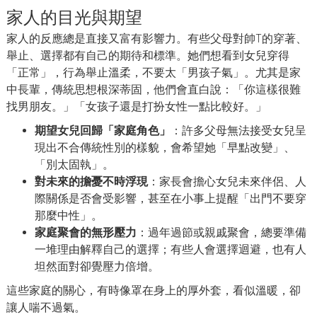
家人的目光與期望
家人的反應總是直接又富有影響力。有些父母對帥T的穿著、
舉止、選擇都有自己的期待和標準。她們想看到女兒穿得
「正常」，行為舉止溫柔，不要太「男孩子氣」。尤其是家
中長輩，傳統思想根深蒂固，他們會直白說：「你這樣很難
找男朋友。」「女孩子還是打扮女性一點比較好。」
期望女兒回歸「家庭角色」
：許多父母無法接受女兒呈
現出不合傳統性別的樣貌，會希望她「早點改變」、
「別太固執」。
對未來的擔憂不時浮現
：家長會擔心女兒未來伴侶、人
際關係是否會受影響，甚至在小事上提醒「出門不要穿
那麼中性」。
家庭聚會的無形壓力
：過年過節或親戚聚會，總要準備
一堆理由解釋自己的選擇；有些人會選擇迴避，也有人
坦然面對卻覺壓力倍增。
這些家庭的關心，有時像罩在身上的厚外套，看似溫暖，卻
讓人喘不過氣。