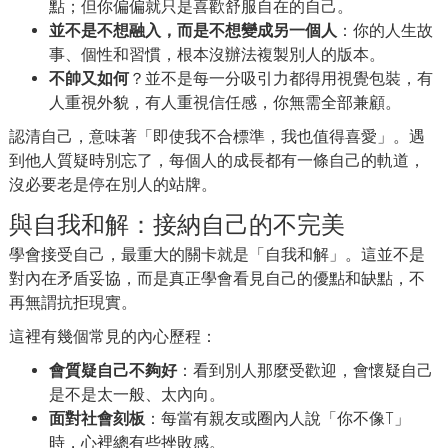
點；但你偏偏就只是喜歡舒服自在的自己。
並不是不想融入，而是不想變成另一個人
：你的人生故
事、個性和習慣，根本沒辦法複製別人的版本。
不帥又如何
？並不是每一分吸引力都得用視覺包裝，有
人重視外貌，有人重視信任感，你無需全部兼顧。
認清自己，意味著「即使我不合標準，我也值得喜愛」。遇
到他人質疑時別忘了，每個人的成長都有一條自己的軌道，
沒必要老是停在別人的站牌。
與自我和解：接納自己的不完美
學會接受自己，最重大的關卡就是「自我和解」。這並不是
對內在矛盾妥協，而是真正學會看見自己的優點和缺點，不
再無謂抗拒現實。
這裡有幾個常見的內心歷程：
會質疑自己不夠好
：看到別人那麼受歡迎，會懷疑自己
是不是太一般、太內向。
面對社會刻板
：每當有親友或圈內人說「你不像T」
時，心裡總有些挫敗感。