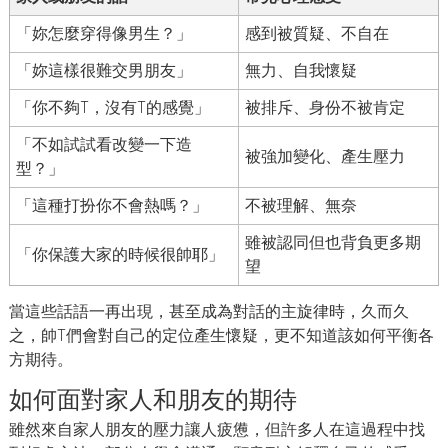
「妳怎麼穿得像男生？」
感到被質疑、不自在
「妳這樣很難交男朋友」
無力、自我懷疑
「你不夠T，沒有T的感覺」
被排斥、身份不被肯定
「不如試試看改變一下造
被強加變化、產生壓力
型？」
「這種打扮你不會熱嗎？」
不被理解、無奈
雖被認同但也背負更多期
「你保護大家的時候很帥耶」
望
當這些話語一再出現，甚至成為對話的主旋律時，久而久
之，帥T們會對自己的定位產生懷疑，更不知道該如何平衡各
方期待。
如何面對家人和朋友的期待
雖然來自家人朋友的壓力讓人疲憊，但許多人在這過程中找