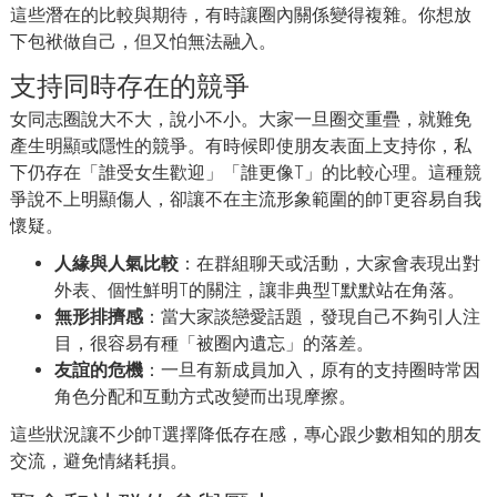
這些潛在的比較與期待，有時讓圈內關係變得複雜。你想放
下包袱做自己，但又怕無法融入。
支持同時存在的競爭
女同志圈說大不大，說小不小。大家一旦圈交重疊，就難免
產生明顯或隱性的競爭。有時候即使朋友表面上支持你，私
下仍存在「誰受女生歡迎」「誰更像T」的比較心理。這種競
爭說不上明顯傷人，卻讓不在主流形象範圍的帥T更容易自我
懷疑。
人緣與人氣比較
：在群組聊天或活動，大家會表現出對
外表、個性鮮明T的關注，讓非典型T默默站在角落。
無形排擠感
：當大家談戀愛話題，發現自己不夠引人注
目，很容易有種「被圈內遺忘」的落差。
友誼的危機
：一旦有新成員加入，原有的支持圈時常因
角色分配和互動方式改變而出現摩擦。
這些狀況讓不少帥T選擇降低存在感，專心跟少數相知的朋友
交流，避免情緒耗損。