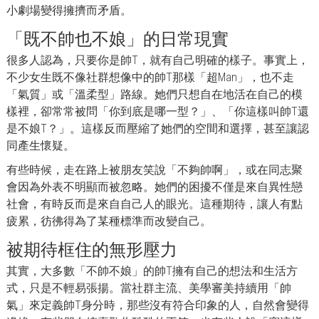
小劇場變得擁擠而矛盾。
「既不帥也不娘」的日常現實
很多人認為，只要你是帥T，就有自己明確的樣子。事實上，
不少女生既不像社群想像中的帥T那樣「超Man」，也不走
「氣質」或「溫柔型」路線。她們只想自在地活在自己的模
樣裡，卻常常被問「你到底是哪一型？」、「你這樣叫帥T還
是不娘T？」。這樣反而壓縮了她們的空間和選擇，甚至讓認
同產生懷疑。
有些時候，走在路上被朋友笑說「不夠帥啊」，或在同志聚
會因為外表不明顯而被忽略。她們的困擾不僅是來自異性戀
社會，有時反而是來自自己人的眼光。這種期待，讓人有點
疲累，彷彿得為了某種標準而改變自己。
被期待框住的無形壓力
其實，大多數「不帥不娘」的帥T擁有自己的想法和生活方
式，只是不輕易張揚。當社群主流、美學審美持續用「帥
氣」來定義帥T身分時，那些沒有符合印象的人，自然會變得