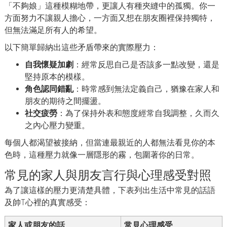
「不夠娘」這種模糊地帶，更讓人有種夾縫中的孤獨。你一
方面努力不讓親人擔心，一方面又想在朋友圈裡保持獨特，
但無法滿足所有人的希望。
以下簡單歸納出這些矛盾帶來的實際壓力：
自我懷疑加劇
：經常反思自己是否該多一點改變，還是
堅持原本的模樣。
角色認同錯亂
：時常感到無法定義自己，猶豫在家人和
朋友的期待之間擺盪。
社交疲勞
：為了保持外表和態度經常自我調整，久而久
之內心壓力變重。
每個人都渴望被接納，但當連最親近的人都無法看見你的本
色時，這種壓力就像一層隱形的霧，包圍著你的日常。
常見的家人與朋友言行與心理感受對照
為了讓這樣的壓力更清楚具體，下表列出生活中常見的話語
及帥T心裡的真實感受：
家人或朋友的話
常見心理感受