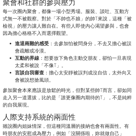
聚會和社群的參與壓力
每一次圈內聚會，都像一場小型秀場。服裝、談吐、互動方
式無一不被觀察。對於「不帥也不娘」的帥T來說，這種「被
檢視」的壓力讓人難自在。有些人即使內心渴望參與，也會
因為擔心格格不入而選擇觀望。
進退兩難的感受
：去參加怕被問身分，不去又擔心被誤
會疏離或冷漠。
互動的界線
：想要放下角色主動交朋友，卻怕一旦表現
太柔和被說「不像T」。
言談自我審查
：擔心太安靜被誤判成沒自信，太外向又
會被說想搶風頭。
參加聚會本來應該是放鬆的時光，但對某些帥T而言，卻如同
走入另一道選拔，比的是「誰更像圈內期待的T」，不是純粹
的自我展現。
人際支持系統的兩面性
雖說圈內姐妹情深，但這種同溫層的接納也會有兩面性。有
時朋友的安慰成為壓力，例如「沒關係啦，妳就做自己」