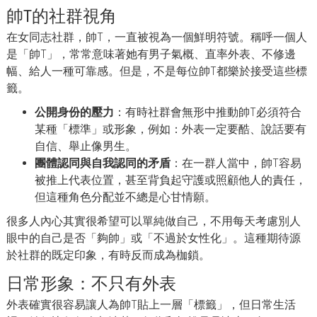
帥T的社群視角
在女同志社群，帥T，一直被視為一個鮮明符號。稱呼一個人
是「帥T」，常常意味著她有男子氣概、直率外表、不修邊
幅、給人一種可靠感。但是，不是每位帥T都樂於接受這些標
籤。
公開身份的壓力
：有時社群會無形中推動帥T必須符合
某種「標準」或形象，例如：外表一定要酷、說話要有
自信、舉止像男生。
團體認同與自我認同的矛盾
：在一群人當中，帥T容易
被推上代表位置，甚至背負起守護或照顧他人的責任，
但這種角色分配並不總是心甘情願。
很多人內心其實很希望可以單純做自己，不用每天考慮別人
眼中的自己是否「夠帥」或「不過於女性化」。這種期待源
於社群的既定印象，有時反而成為枷鎖。
日常形象：不只有外表
外表確實很容易讓人為帥T貼上一層「標籤」，但日常生活