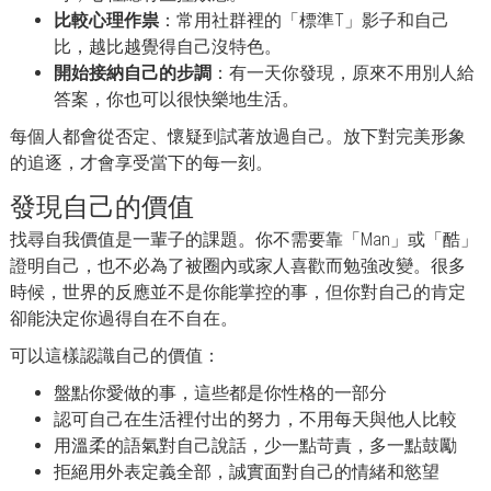
比較心理作祟
：常用社群裡的「標準T」影子和自己
比，越比越覺得自己沒特色。
開始接納自己的步調
：有一天你發現，原來不用別人給
答案，你也可以很快樂地生活。
每個人都會從否定、懷疑到試著放過自己。放下對完美形象
的追逐，才會享受當下的每一刻。
發現自己的價值
找尋自我價值是一輩子的課題。你不需要靠「Man」或「酷」
證明自己，也不必為了被圈內或家人喜歡而勉強改變。很多
時候，世界的反應並不是你能掌控的事，但你對自己的肯定
卻能決定你過得自在不自在。
可以這樣認識自己的價值：
盤點你愛做的事，這些都是你性格的一部分
認可自己在生活裡付出的努力，不用每天與他人比較
用溫柔的語氣對自己說話，少一點苛責，多一點鼓勵
拒絕用外表定義全部，誠實面對自己的情緒和慾望