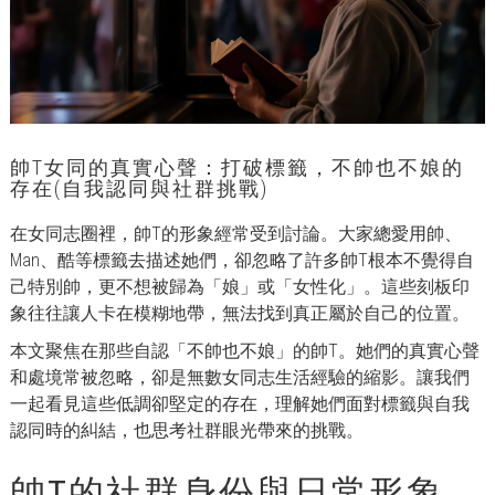
帥T女同的真實心聲：打破標籤，不帥也不娘的
存在(自我認同與社群挑戰)
在女同志圈裡，帥T的形象經常受到討論。大家總愛用帥、
Man、酷等標籤去描述她們，卻忽略了許多帥T根本不覺得自
己特別帥，更不想被歸為「娘」或「女性化」。這些刻板印
象往往讓人卡在模糊地帶，無法找到真正屬於自己的位置。
本文聚焦在那些自認「不帥也不娘」的帥T。她們的真實心聲
和處境常被忽略，卻是無數女同志生活經驗的縮影。讓我們
一起看見這些低調卻堅定的存在，理解她們面對標籤與自我
認同時的糾結，也思考社群眼光帶來的挑戰。
帥T的社群身份與日常形象