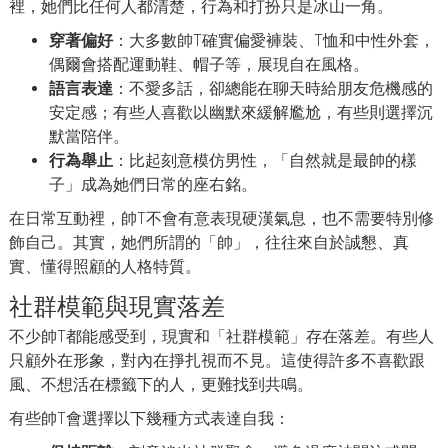
裡，她們比任何人都清楚，行為和打扮只是冰山一角。
穿著偏好
：大多數帥T確實偏愛褲裝、T恤和中性外套，
偶爾會搭配運動鞋、帽子等，展現自在風格。
語言表達
：不愛多話，卻總能在聊天時給朋友危機感的
安定感；有些人喜歡以幽默來緩解尷尬，有些則選擇沉
默當陪伴。
行為舉止
：比起刻意模仿男性，「自然就是最帥的樣
子」成為她們日常的座右銘。
在日常互動裡，帥T不會有意表現硬漢氣息，也不需要特別修
飾自己。其實，她們所謂的「帥」，往往來自於誠懇、真
實、懂得照顧的人格特質。
社群模範與現實落差
不少帥T都能感受到，現實和「社群模範」存在落差。有些人
只顧外在形象，對內在掙扎視而不見。這使得許多不喜歡跟
風、不想活在標籤下的人，更難找到共鳴。
有些帥T會選擇以下幾種方式表達自我：