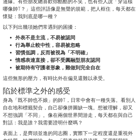
邊緣。有些朋友總喜歡你酷酷的不笑，也有些人說「穿這樣
哪像帥T？」這些評語像是無聲的規範，把人框住，每天都在
懷疑：我到底是哪一種？
以下列出幾項她們常遇到的困擾：
外表不是主流，不易被認同
行為舉止較中性，容易被忽略
習慣低調，反而被視為「不明確」
情感表達直接，卻不受圓融型朋友認同
被期待有守護者形象，難做到完全自在
這些無形的壓力，有時比外在偏見還難以承受。
陷於標準之外的感受
身為「既不帥也不娘」的帥T，日常中會有一種失落。看別人
自在地和標籤契合，自己卻像拼圖缺一塊。想被理解，卻又
不想強調「不同」。像在兩個世界間游走，每天都在與自己
對話：我是誰？我需要證明什麼嗎？
表面上，是齊頭並進的同志圈，實際下一定程度還是重視外