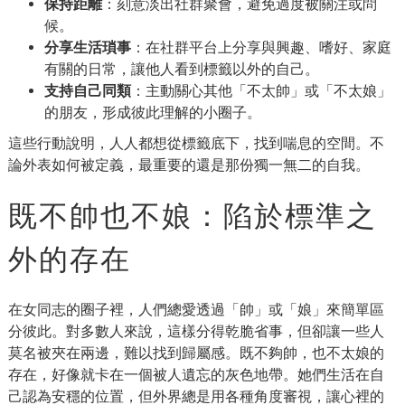
保持距離
：刻意淡出社群聚會，避免過度被關注或問
候。
分享生活瑣事
：在社群平台上分享與興趣、嗜好、家庭
有關的日常，讓他人看到標籤以外的自己。
支持自己同類
：主動關心其他「不太帥」或「不太娘」
的朋友，形成彼此理解的小圈子。
這些行動說明，人人都想從標籤底下，找到喘息的空間。不
論外表如何被定義，最重要的還是那份獨一無二的自我。
既不帥也不娘：陷於標準之
外的存在
在女同志的圈子裡，人們總愛透過「帥」或「娘」來簡單區
分彼此。對多數人來說，這樣分得乾脆省事，但卻讓一些人
莫名被夾在兩邊，難以找到歸屬感。既不夠帥，也不太娘的
存在，好像就卡在一個被人遺忘的灰色地帶。她們生活在自
己認為安穩的位置，但外界總是用各種角度審視，讓心裡的