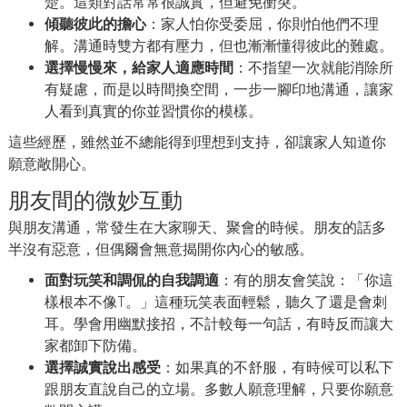
楚。這類對話常常很誠實，但避免衝突。
傾聽彼此的擔心
：家人怕你受委屈，你則怕他們不理
解。溝通時雙方都有壓力，但也漸漸懂得彼此的難處。
選擇慢慢來，給家人適應時間
：不指望一次就能消除所
有疑慮，而是以時間換空間，一步一腳印地溝通，讓家
人看到真實的你並習慣你的模樣。
這些經歷，雖然並不總能得到理想到支持，卻讓家人知道你
願意敞開心。
朋友間的微妙互動
與朋友溝通，常發生在大家聊天、聚會的時候。朋友的話多
半沒有惡意，但偶爾會無意揭開你內心的敏感。
面對玩笑和調侃的自我調適
：有的朋友會笑說：「你這
樣根本不像T。」這種玩笑表面輕鬆，聽久了還是會刺
耳。學會用幽默接招，不計較每一句話，有時反而讓大
家都卸下防備。
選擇誠實說出感受
：如果真的不舒服，有時候可以私下
跟朋友直說自己的立場。多數人願意理解，只要你願意