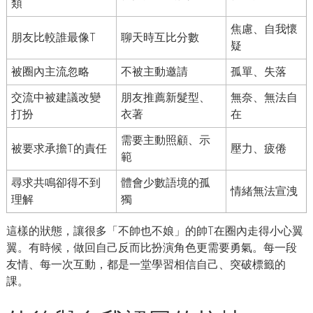
類
焦慮、自我懷
朋友比較誰最像T
聊天時互比分數
疑
被圈內主流忽略
不被主動邀請
孤單、失落
交流中被建議改變
朋友推薦新髮型、
無奈、無法自
打扮
衣著
在
需要主動照顧、示
被要求承擔T的責任
壓力、疲倦
範
尋求共鳴卻得不到
體會少數語境的孤
情緒無法宣洩
理解
獨
這樣的狀態，讓很多「不帥也不娘」的帥T在圈內走得小心翼
翼。有時候，做回自己反而比扮演角色更需要勇氣。每一段
友情、每一次互動，都是一堂學習相信自己、突破標籤的
課。