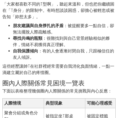
「大家都喜歡不同的T型啊」，聽起來溫和，但也把你繼續困
在「T身分」的限制中。有時想談談困惑，卻擔心被輕忽或被
告知「妳想太多」。
朋友建議與自身掙扎的矛盾
：被提醒要多一點自信，卻
無法擺脫人際疏離感。
尋找共鳴的瓶頸
：很難找到與自己背景經驗相似的夥
伴，情緒不易獲得真正理解。
自我保護傾向
：有的人會逐漸封閉自我，只跟極信任的
友人傾訴。
這些經歷讓帥T在社群裡經常需要自我消化負面情緒，一點一
滴建立屬於自己的疼惜圈。
圈內人際關係常見困境一覽表
下面以表格整理幾個圈內人際關係的常見挑戰與內心反應：
人際情境
典型現象
可能心理感受
聚會分組或角色分
被指定坐T那桌
被固定標籤