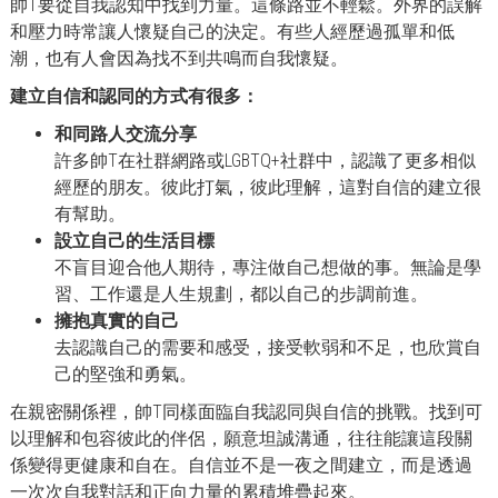
帥T要從自我認知中找到力量。這條路並不輕鬆。外界的誤解
和壓力時常讓人懷疑自己的決定。有些人經歷過孤單和低
潮，也有人會因為找不到共鳴而自我懷疑。
建立自信和認同的方式有很多：
和同路人交流分享
許多帥T在社群網路或LGBTQ+社群中，認識了更多相似
經歷的朋友。彼此打氣，彼此理解，這對自信的建立很
有幫助。
設立自己的生活目標
不盲目迎合他人期待，專注做自己想做的事。無論是學
習、工作還是人生規劃，都以自己的步調前進。
擁抱真實的自己
去認識自己的需要和感受，接受軟弱和不足，也欣賞自
己的堅強和勇氣。
在親密關係裡，帥T同樣面臨自我認同與自信的挑戰。找到可
以理解和包容彼此的伴侶，願意坦誠溝通，往往能讓這段關
係變得更健康和自在。自信並不是一夜之間建立，而是透過
一次次自我對話和正向力量的累積堆疊起來。