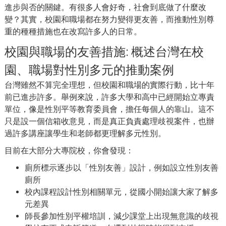
進步與否的關鍵。有很多人會好奇，社會到底做了什麼改
變？其實，校園和職場都在努力變得更友善，而推動性別尊
重的種種措施也在改寫許多人的日常。
校園與職場的友善措施: 概述台灣在校
園、職場對性別多元的推動案例
台灣雖然不算完全理想，但校園和職場的實際行動，比十年
前已進步許多。舉例來說，許多大學和高中已經開始立專責
單位，像是性別平等教育委員會，擔任每個人的靠山。這不
只是設一個信箱收意見，而是真正負責處理歧視案件，也辦
過許多講座讓學生和老師都更理解多元性別。
目前在大部分大專院校，你會發現：
廁所標示逐步以「性別友善」設計，例如設立性別友善
廁所
校內課程設計性別相關單元，從國小開始讓大家了解多
元差異
師長參加性別平權培訓，減少課堂上出現無意識的歧視