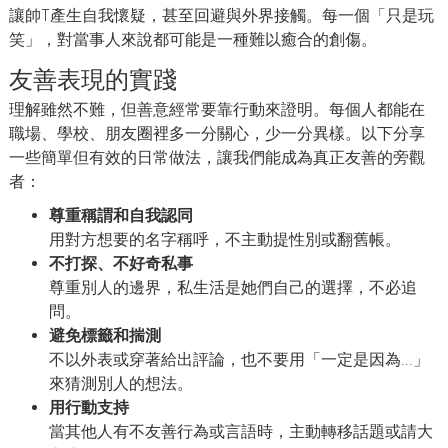
讓帥T產生自我懷疑，甚至回避與外界接觸。每一個「只是玩
笑」，對當事人來說都可能是一種難以癒合的創傷。
友善表現的實踐
理解雖然不難，但善意經常要靠行動來證明。每個人都能在
職場、學校、朋友圈裡多一分關心，少一分異樣。以下分享
一些簡單但有效的日常做法，讓我們能成為真正友善的旁觀
者：
尊重稱謂和自我認同
用對方想要的名字稱呼，不主動提性別或翻舊帳。
不打探、不好奇私事
尊重別人的邊界，私生活是她們自己的選擇，不必追
問。
避免標籤和揣測
不以外表或穿著給出評論，也不要用「一定是因為...」
來猜測別人的想法。
用行動支持
當其他人有不友善行為或言語時，主動轉移話題或請大