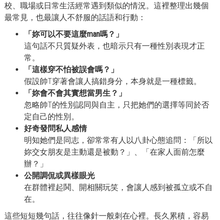
校、職場或日常生活經常遇到類似的情況。這裡整理出幾個
最常見，也最讓人不舒服的話語和行動：
「妳可以不要這麼man嗎？」
這句話不只質疑外表，也暗示只有一種性別表現才正
常。
「這樣穿不怕被誤會嗎？」
假設帥T穿著會讓人搞錯身分，本身就是一種標籤。
「妳會不會其實想當男生？」
忽略帥T的性別認同與自主，只把她們的選擇等同於否
定自己的性別。
好奇發問私人感情
明知她們是同志，卻常常有人以八卦心態追問：「所以
妳交女朋友是主動還是被動？」、「在家人面前怎麼
辦？」
公開調侃或異樣眼光
在群體裡起鬨、開相關玩笑，會讓人感到被孤立或不自
在。
這些短短幾句話，往往像針一般刺在心裡。長久累積，容易