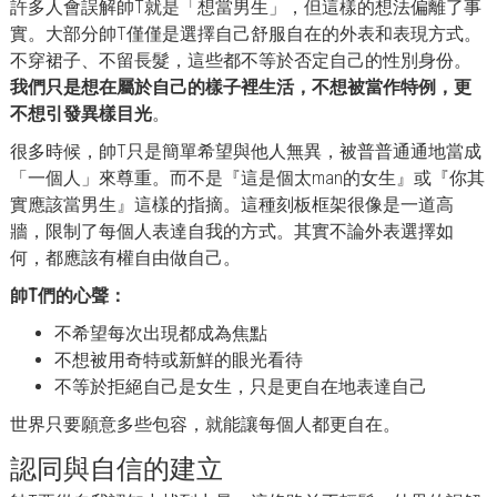
許多人會誤解帥T就是「想當男生」，但這樣的想法偏離了事
實。大部分帥T僅僅是選擇自己舒服自在的外表和表現方式。
不穿裙子、不留長髮，這些都不等於否定自己的性別身份。
我們只是想在屬於自己的樣子裡生活，不想被當作特例，更
不想引發異樣目光
。
很多時候，帥T只是簡單希望與他人無異，被普普通通地當成
「一個人」來尊重。而不是『這是個太man的女生』或『你其
實應該當男生』這樣的指摘。這種刻板框架很像是一道高
牆，限制了每個人表達自我的方式。其實不論外表選擇如
何，都應該有權自由做自己。
帥T們的心聲：
不希望每次出現都成為焦點
不想被用奇特或新鮮的眼光看待
不等於拒絕自己是女生，只是更自在地表達自己
世界只要願意多些包容，就能讓每個人都更自在。
認同與自信的建立