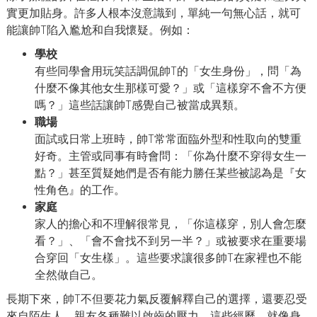
實更加貼身。許多人根本沒意識到，單純一句無心話，就可
能讓帥T陷入尷尬和自我懷疑。例如：
學校
有些同學會用玩笑話調侃帥T的「女生身份」，問「為
什麼不像其他女生那樣可愛？」或「這樣穿不會不方便
嗎？」這些話讓帥T感覺自己被當成異類。
職場
面試或日常上班時，帥T常常面臨外型和性取向的雙重
好奇。主管或同事有時會問：「你為什麼不穿得女生一
點？」甚至質疑她們是否有能力勝任某些被認為是『女
性角色』的工作。
家庭
家人的擔心和不理解很常見，「你這樣穿，別人會怎麼
看？」、「會不會找不到另一半？」或被要求在重要場
合穿回「女生樣」。這些要求讓很多帥T在家裡也不能
全然做自己。
長期下來，帥T不但要花力氣反覆解釋自己的選擇，還要忍受
來自陌生人、親友各種難以啟齒的壓力。這些經歷，就像身