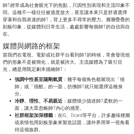
帥T經常成為社會眼光下的焦點，只因性別表現和主流印象不
同。這種不一樣往往被過度放大，甚至讓本來只是舒適選擇
穿著和自我表達的帥T，背上更多不尋常的壓力。層層疊疊的
刻板印象，從媒體到日常生活，處處影響每個帥T的自信與自
在。
媒體與網路的框架
當我們在電視、電影或社群平台看到帥T的時候，常會發現他
們的形象不是被簡化，就是被誇大。主流媒體為了吸引目
光，總是用既定劇本描繪帥T：
強調中性甚至陽剛氣質
：幾乎每個角色都展現出「很
帥」或「很酷」的一面，彷彿帥T就只能選擇這種身
分。
冷靜、理性、不易親近
：媒體很少描述帥T柔軟的一
面，讓大眾忽略帥T內心的感受。
社群框架加深標籤
：在IG、Dcard等平台，許多趣味梗圖
或表情包用刻板形象來製造話題，讓外界用單一視角看
待這個族群。