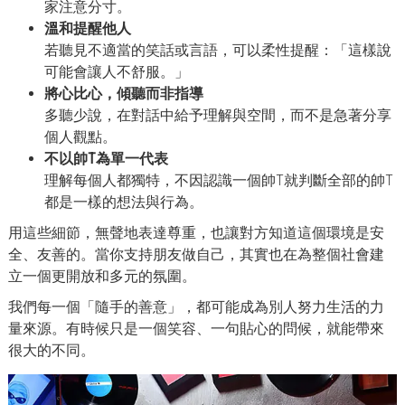
家注意分寸。
溫和提醒他人
若聽見不適當的笑話或言語，可以柔性提醒：「這樣說
可能會讓人不舒服。」
將心比心，傾聽而非指導
多聽少說，在對話中給予理解與空間，而不是急著分享
個人觀點。
不以帥T為單一代表
理解每個人都獨特，不因認識一個帥T就判斷全部的帥T
都是一樣的想法與行為。
用這些細節，無聲地表達尊重，也讓對方知道這個環境是安
全、友善的。當你支持朋友做自己，其實也在為整個社會建
立一個更開放和多元的氛圍。
我們每一個「隨手的善意」，都可能成為別人努力生活的力
量來源。有時候只是一個笑容、一句貼心的問候，就能帶來
很大的不同。