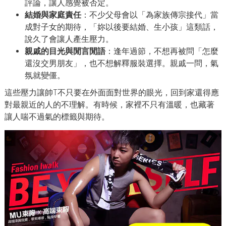
評論，讓人感覺被否定。
結婚與家庭責任
：不少父母會以「為家族傳宗接代」當
成對子女的期待，「妳以後要結婚、生小孩」這類話，
說久了會讓人產生壓力。
親戚的目光與閒言閒語
：逢年過節，不想再被問「怎麼
還沒交男朋友」，也不想解釋服裝選擇。親戚一問，氣
氛就變僵。
這些壓力讓帥T不只要在外面面對世界的眼光，回到家還得應
對最親近的人的不理解。有時候，家裡不只有溫暖，也藏著
讓人喘不過氣的標籤與期待。