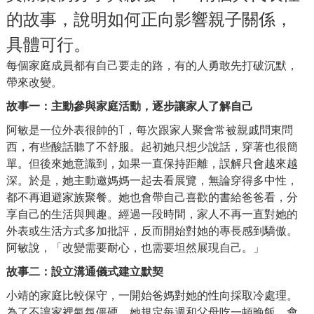
的故事，說明如何正向影響親子關係，
具體可行。
每個家庭成員都有自己要走的路，有的人勇敢先打破沉默，
帶來改變。
故事一：主動參與家庭活動，逐步讓家人了解自己
阿敏是一位外表很帥的T，每次跟家人聚會常被親戚問東問
西，有些酸話聽了不舒服。起初她只想少說話，穿著也很簡
單。但後來她意識到，如果一直保持距離，誤解只會越來越
深。於是，她主動邀媽媽一起去看展覽，無論穿得多中性，
都不再迴避家族聚餐。她也會帶自己喜歡的書給爸爸看，分
享自己的生活與興趣。經過一段時間，家人不再一直對她的
外表或生活方式多加批評，反而開始對她的專長感到驕傲。
阿敏說，「改變需要耐心，也需要坦然展現自己。」
故事二：設立溝通儀式建立默契
小靖的家庭比較保守，一開始爸媽對她的性向採取冷處理。
為了不讓家裡氣氛僵硬，她規定每週和父母吃一頓晚飯，會