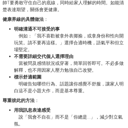
帥T要勇敢守住自己的底線，同時給家人理解的時間。如能清
楚表達期望，關係會更健康。
健康界線的具體做法
：
明確溝通不可接受的事
例如：「我不喜歡被拿外表揶揄，或拿身份和性向開
玩笑。請不要再這樣。」選擇合適時機，語氣平和但立
場堅定。
不需要詳細交代個人選擇理由
當被問及感情狀況或穿著，簡單回答即可。不必多做
解釋，也不用因家人壓力勉強自己改變。
標示舒適範圍
明確告知哪些行為、話題讓你感覺不舒服，讓家人明
白這不是小題大作，而是基本尊重。
尊重彼此的方法
：
用我訊息表達感受
說「我會不自在」而不是「你總是...」，減少對立氣
氛。