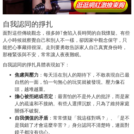
自我認同的掙扎
面對這些傳統觀念，很多帥T會陷入長時間的自我懷疑。有些
人小時候就察覺自己和別人不一樣，卻因家中觀念保守，只
能把心事藏得很深。走到要勇敢告訴家人自己真實身份時，
那種緊張與不安，常常讓人夜夜難眠。
自我認同的掙扎具體表現如下：
焦慮與壓力
：每天活在別人的期待下，不敢表現自己最
自然的一面，怕一句無心的玩笑就被發現。壓力像石
頭，越堆越重。
擔心被拒絕或否定
：最害怕的不是外人的批評，而是家
人的疏遠和不接納。有些人選擇沉默，只為了維持家庭
關係不破裂。
自我價值的矛盾
：常常懷疑「我這樣對嗎？」、「是不
是我錯了才會這麼辛苦？」身分認同不清楚時，連面對
鏡子都沒有信心。