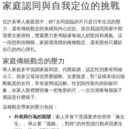
家庭認同與自我定位的挑戰
在許多華人家庭當中，帥T女同面臨的不只是日常生活的壓
力，還有傳統觀念的束縛與內心拉扯。當自我認同與家中期
望產生衝突時，雙重壓力更考驗著每個人的堅持和勇氣。這
一段想和你聊聊，家庭環境裡的種種觀念，還有那份只屬於
自己的內心掙扎。
家庭傳統觀念的壓力
華人家庭多半強調家庭和諧、代際延續，認定性別要有明確
分工。很多父母深信男要陽剛、女要陰柔，對T這樣表現出陽
剛氣質的女同，常有迷惘或誤解。性別與性取向的刻板印
象，在家人眼裡變得像一把無形的尺，一次次測量每個孩子
應該是什麼樣子。
這種觀念帶來的壓力包括：
外表與行為的期望
：家人常會下意識要求你穿得「像女
生」、舉止要「溫婉」，對帥T的外型或行動表現產生