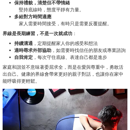
保持禮貌，清楚但不帶情緒
堅持底線時，態度平靜有力量。
多給對方時間適應
家人需要時間接受，有時只是需要反覆提醒。
界線是長期練習，不是一次就成功
：
持續溝通
，定期提醒家人你的感受和想法
適時尋求外部協助
，如需要時找信任的朋友或專業諮詢
自我肯定
，每次守住底線、表達自己都是進步
家庭和諧並不意味著委屈求全，而是在愛與尊重中，勇敢活
出自己。健康的界線會帶來更好的親子對話，也讓你在家中
能呼吸得更輕鬆。