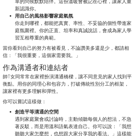
單的問候默默陪伴。這份溫暖會被記在心裡，讓家人重
新認識你。
用自己的風格影響家庭氣氛
你走到哪裡，都能把真實、率性、不妥協的個性帶進家
庭氛圍裡。你的正直、坦率和真誠說話，會成為家人學
習互相尊重的典範。
當你看到自己的努力有被看見，不論讚美多還是少，都請相
信：「我很重要，這個家需要我。」
作為溝通者和連結者
帥T女同常常在家裡扮演溝通橋樑，讓不同意見的家人找到平
衡點。用你的同理心和包容力，打破傳統性別分工的框架，
讓家裡有更多理解和彈性。
你可以嘗試這樣做：
創造平等溝通的空間
遇到家庭聚會或討論時，主動傾聽每個人的想法，不急
著反駁，而是用溫和語氣表達自己。你可以說：「我想
聽聽大家怎麼想，也想跟大家分享我的看法。」這樣能