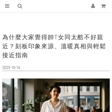
為什麼大家覺得帥T女同太酷不好親
近？刻板印象來源、溫暖真相與輕鬆
接近指南
2025-10-16