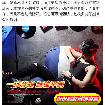
桌。溫柔不是大張旗鼓，而是安靜的托底，比方提前打電話
訂位，或在你不想社交時幫你擋酒。她們重視界線，也尊重
你，因此不會亂問隱私。這份
可靠
與
體貼
，是很多關係能長
久的原因。