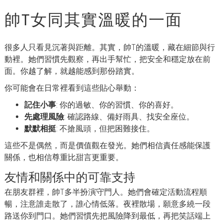
帥T女同其實溫暖的一面
很多人只看見沉著與距離。其實，帥T的溫暖，藏在細節與行
動裡。她們習慣先觀察，再出手幫忙，把安全和穩定放在前
面。你越了解，就越能感到那份踏實。
你可能會在日常裡看到這些貼心舉動：
記住小事
: 你的過敏、你的習慣、你的喜好。
先處理風險
: 確認路線、備好雨具、找安全座位。
默默相挺
: 不搶風頭，但把困難接住。
這些不是偶然，而是價值觀在發光。她們相信責任感能保護
關係，也相信尊重比甜言更重要。
友情和關係中的可靠支持
在朋友群裡，帥T多半扮演守門人。她們會確定活動流程順
暢，注意誰走散了，誰心情低落。夜裡散場，願意多繞一段
路送你到門口。她們習慣先把風險降到最低，再把笑話端上