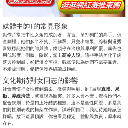
媒體中帥T的常見形象
動作片常把中性女角拍成沉著、寡言、單打獨鬥的高手。偵
查劇裡，她們多半不笑、不解釋、只交出結果。綜藝與選秀
喜歡標記她們的帥與強，鏡頭停在冷臉與犀利回覆。廣告也
用低彩度、側臉、陰影，塑出
高冷人設
。這些手法美化了俐
落與控制感，卻把溫柔剪掉。觀眾便以為她們不需要靠近、
不愛被理解，錯把保護界線讀成拒絕。
文化期待對女同志的影響
社會習慣把女性連到溫柔、微笑與照顧。帥T展現
直接、果
斷、界線清楚
，就被視為衝突。許多人會不安，覺得她們不
配合規則，於是扣上冷酷的標籤。這不是個性問題，多是我
們對性別表現的框架在作祟。試著問自己，我期待她應該怎
樣嗎。放下這層預設，你會看見穩定、體貼與負責，原本就
存在。