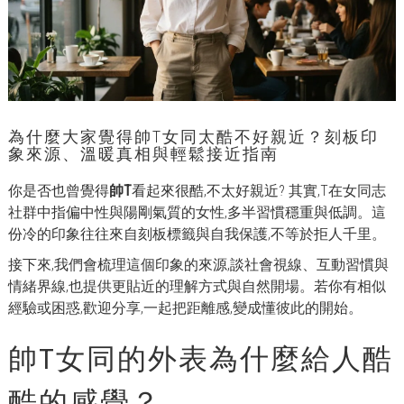
為什麼大家覺得帥T女同太酷不好親近？刻板印
象來源、溫暖真相與輕鬆接近指南
你是否也曾覺得
帥T
看起來很酷,不太好親近? 其實,T在女同志
社群中指偏中性與陽剛氣質的女性,多半習慣穩重與低調。這
份冷的印象往往來自刻板標籤與自我保護,不等於拒人千里。
接下來,我們會梳理這個印象的來源,談社會視線、互動習慣與
情緒界線,也提供更貼近的理解方式與自然開場。若你有相似
經驗或困惑,歡迎分享,一起把距離感,變成懂彼此的開始。
帥T女同的外表為什麼給人酷
酷的感覺？