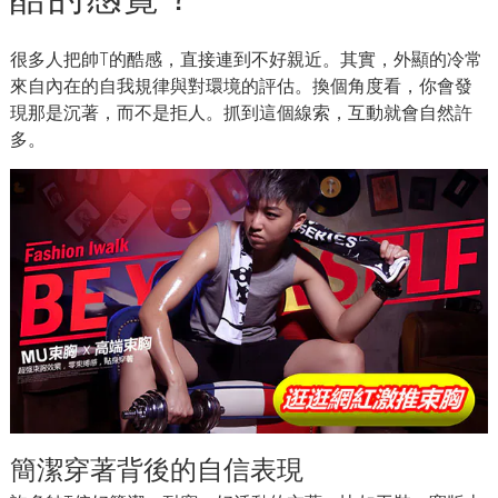
很多人把帥T的酷感，直接連到不好親近。其實，外顯的冷常
來自內在的自我規律與對環境的評估。換個角度看，你會發
現那是沉著，而不是拒人。抓到這個線索，互動就會自然許
多。
簡潔穿著背後的自信表現