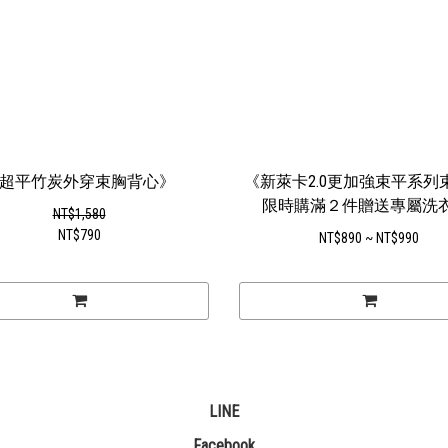
超平竹炭外穿束胸背心》
《新萊卡2.0更加強束平系列
限時購滿２件贈送專屬洗衣
NT$1,580
NT$790
NT$890 ~ NT$990
LINE
Facebook