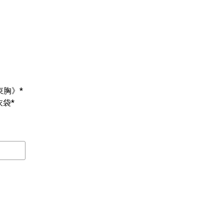
束胸》*
袋*