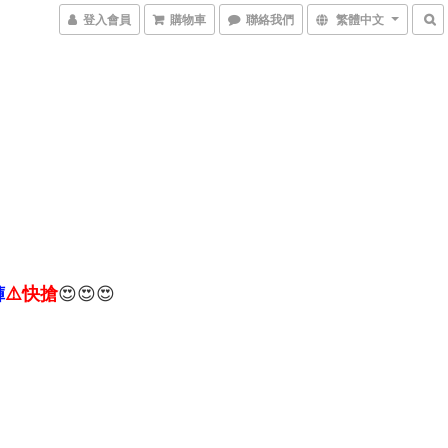
登入會員
購物車
聯絡我們
繁體中文
褲
⚠️快搶
😍😍😍