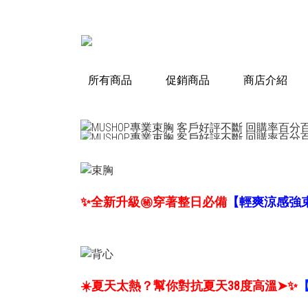
所有商品
促銷商品
商店介紹
✨全新升級㊙️穿著整日必備
【輕爽涼感強束
☀️夏天太熱？幫你對抗夏天38度高溫➤✨