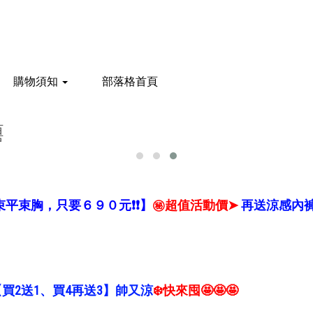
購物須知
部落格首頁
平束胸，只要６９０元❗️❗】
㊙️超值活動價➤
再送涼感內
【買2送1、買4再送3】帥又涼
❄️快來囤🤩🤩🤩