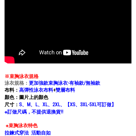
※束胸泳衣規格
泳衣規格：
更加強款束胸泳衣-有袖款/無袖款
布料：
高彈性泳衣布料
+
雙層布料
顏色：圖片上的顏色
尺寸：
S、M、L、XL、2XL、【XS、3XL-5XL可訂做】
※訂做尺碼，不提供退換貨!!
※束胸泳衣特色
拉鍊式穿法 活動自如