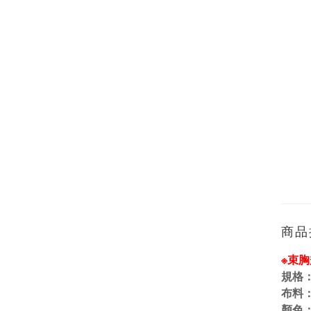
商品
※束
規格
布料
顏色