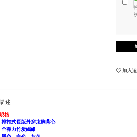
加入
描述
胸規格
：
排扣式長版外穿束胸背心
：
全彈力竹炭纖維
：
黑色、白色、灰色