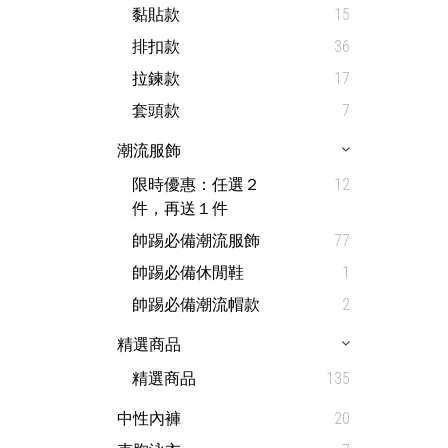
黏貼款
15
排扣款
36
拉鍊款
17
套頭款
7
潮流服飾
限時優惠：任選２
12
件，再送１件
帥踢必備潮流服飾
77
帥踢必備休閒鞋
1
帥踢必備潮流帽款
2
精選商品
精選商品
135
中性內褲
20