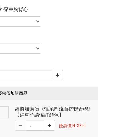
外穿束胸背心
優惠價加購商品
超值加購價《韓系潮流百搭鴨舌帽》
【結單時請備註顏色】
優惠價 NT$290