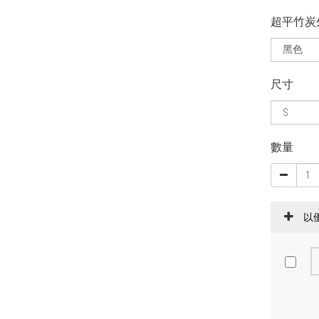
超平竹炭
尺寸
數量
以