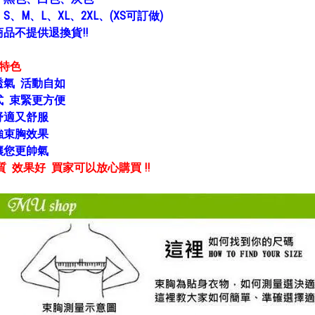
：
S、M、L、XL、2XL、(XS可訂做)
品不提供退換貨!!
胸特色
透氣 活動自如
式 束緊更方便
舒適又舒服
強束胸效果
讓您更帥氣
 效果好 買家可以放心購買 !!