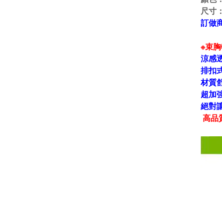
尺寸
訂做商
※束
涼感
排扣
材質
超加
絕對
高品質