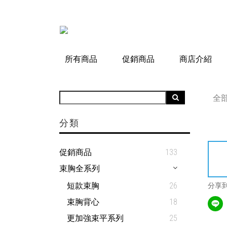
所有商品
促銷商品
商店介紹
全
分類
促銷商品
133
束胸全系列
短款束胸
26
分享
束胸背心
18
更加強束平系列
25