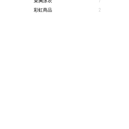
束胸泳衣
7
彩虹商品
2