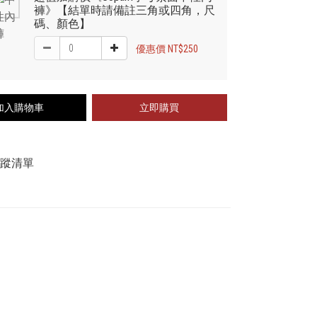
褲》【結單時請備註三角或四角，尺
碼、顏色】
優惠價 NT$250
加入購物車
立即購買
追蹤清單