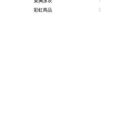
束胸泳衣
7
彩虹商品
2