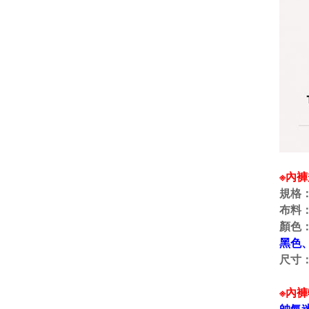
※內
規格
布料
顏色
黑色
尺寸
※內