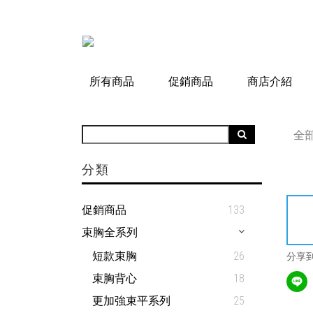
所有商品
促銷商品
商店介紹
全
分類
促銷商品
133
束胸全系列
短款束胸
26
分享
束胸背心
18
更加強束平系列
25