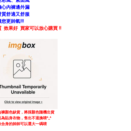
迷彩風、素面風
擔心內褲邊外漏
材質舒適又舒服
您更帥氣!!!
 效果好 買家可以放心購買 !!
內褲顏色缺貨，
將採顏色隨機出貨
品為貼身衣物，售出不退換唷^_^
歡合身的帥帥可以選大一碼唷