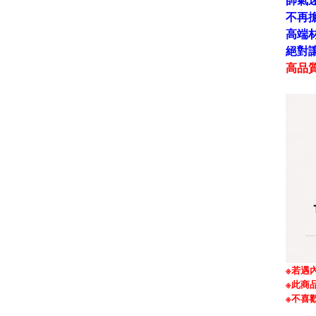
帥氣
不再
高端
絕對讓
高品質
※若遇
※此商
※
不喜