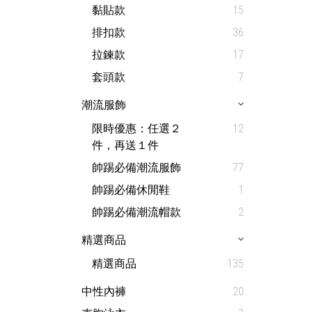
黏貼款
15
排扣款
36
拉鍊款
17
套頭款
7
潮流服飾
限時優惠：任選２
12
件，再送１件
帥踢必備潮流服飾
77
帥踢必備休閒鞋
1
帥踢必備潮流帽款
2
精選商品
精選商品
135
中性內褲
20