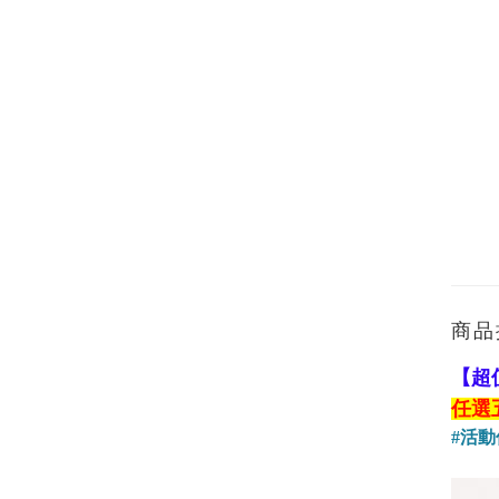
商品
【超
任選
#活