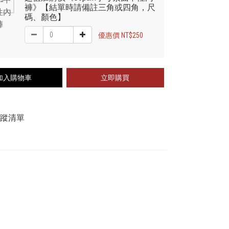
褲》【結單時請備註三角或四角，尺
碼、顏色】
優惠價 NT$250
加入購物車
立即購買
追蹤清單