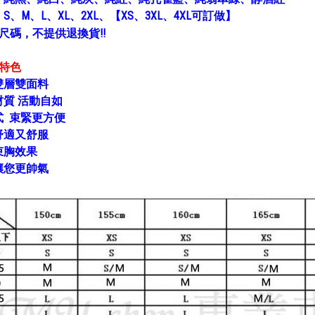
：
S、M、L、XL、2XL、【
XS、
3XL、4XL可訂做】
尺碼，不提供退換貨!!
胸特色
雙層雙面料
材質 活動自如
式 束緊更方便
舒適又舒服
束胸效果
讓您更帥氣