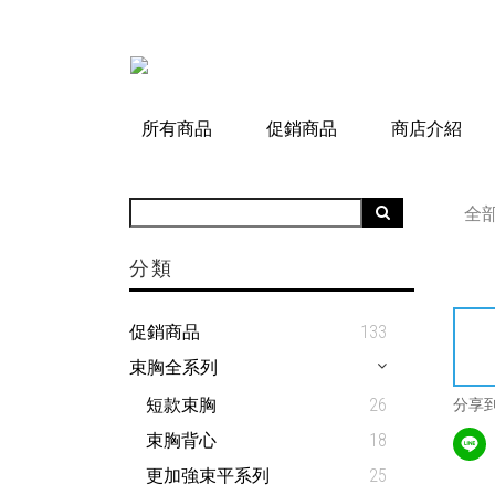
所有商品
促銷商品
商店介紹
全
分類
促銷商品
133
束胸全系列
短款束胸
26
分享
束胸背心
18
更加強束平系列
25