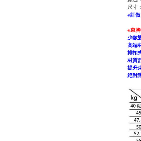
尺寸
※訂做
※束
少數
高端
排扣
材質
提升
絕對