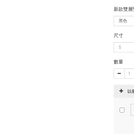
新款雙層
尺寸
數量
以