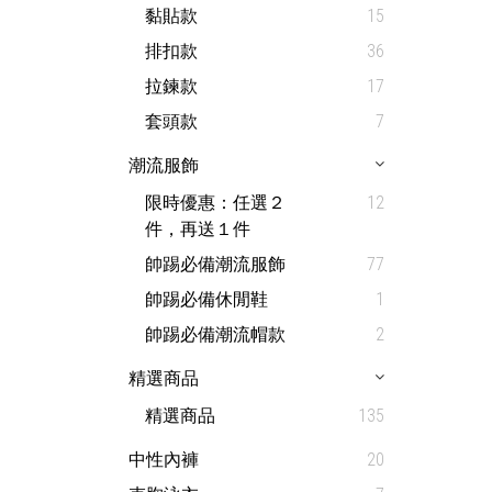
黏貼款
15
排扣款
36
拉鍊款
17
套頭款
7
潮流服飾
限時優惠：任選２
12
件，再送１件
帥踢必備潮流服飾
77
帥踢必備休閒鞋
1
帥踢必備潮流帽款
2
精選商品
精選商品
135
中性內褲
20