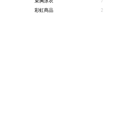
束胸泳衣
7
彩虹商品
2