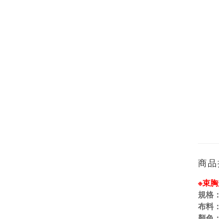
商品
※束
規格
布料
顏色