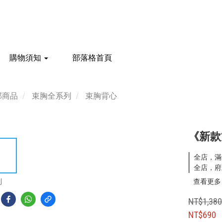
購物須知
部落格首頁
部商品
束胸全系列
束胸背心
《新款
全店，滿
全店，府
到
查看更多
NT$1,38
NT$690