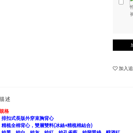
加入
描述
胸規格
：
排扣式長版外穿束胸背心
：
精梳全棉背心，雙層雙料(冰絲+精梳棉結合)
：
純黑、純白、純灰、純紅、純孔雀藍、純翡翠綠、醇酒紅