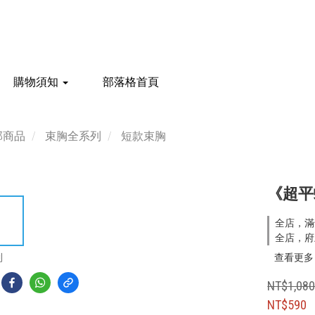
購物須知
部落格首頁
部商品
束胸全系列
短款束胸
《超平
全店，滿
全店，府
到
查看更多
NT$1,08
NT$590