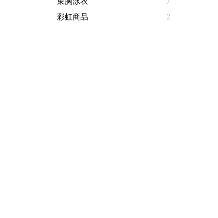
束胸泳衣
7
彩虹商品
2