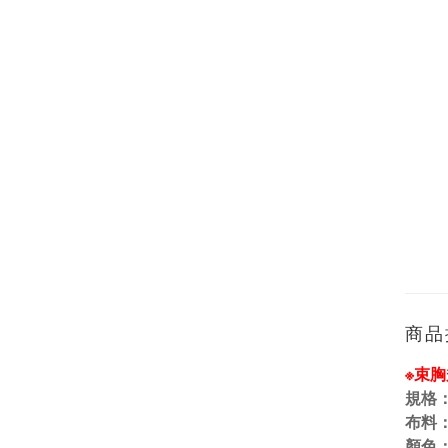
商品
※束
規格
布料
顏色