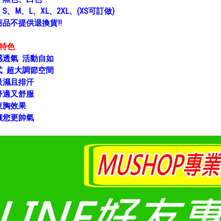
：
S、M、L、XL、2XL、(XS可訂做)
品不提供退換貨!!
胸特色
感透氣 活動自如
式 超大調節空間
吸濕且排汗
舒適又舒服
束胸效果
讓您更帥氣