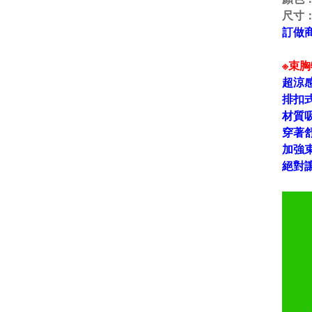
尺寸
訂做商
※束
超涼
排扣
材質
穿著
加強
絕對