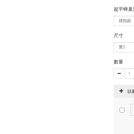
超平蜂巢
尺寸
數量
以