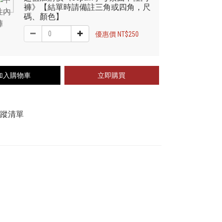
褲》【結單時請備註三角或四角，尺
碼、顏色】
優惠價 NT$250
加入購物車
立即購買
追蹤清單