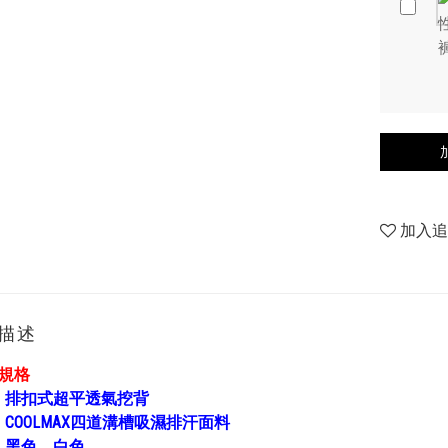
加入
描述
胸規格
：
排扣式超平透氣挖背
：
COOLMAX四道溝槽吸濕排汗面料
：
黑色、白色