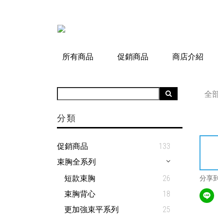
所有商品
促銷商品
商店介紹
全
分類
促銷商品
133
束胸全系列
短款束胸
26
分享
束胸背心
18
更加強束平系列
25