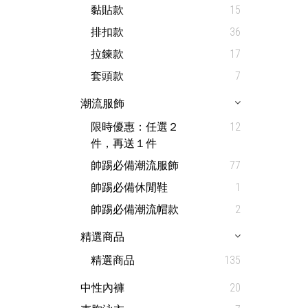
黏貼款
15
排扣款
36
拉鍊款
17
套頭款
7
潮流服飾
限時優惠：任選２
12
件，再送１件
帥踢必備潮流服飾
77
帥踢必備休閒鞋
1
帥踢必備潮流帽款
2
精選商品
精選商品
135
中性內褲
20