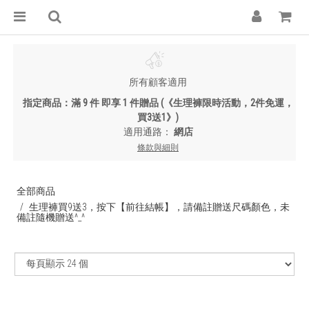
所有顧客適用
指定商品：滿 9 件 即享 1 件贈品 (《生理褲限時活動，2件免運，
買3送1》)
適用通路：
網店
條款與細則
全部商品
生理褲買9送3，按下【前往結帳】，請備註贈送尺碼顏色，未
備註隨機贈送^_^