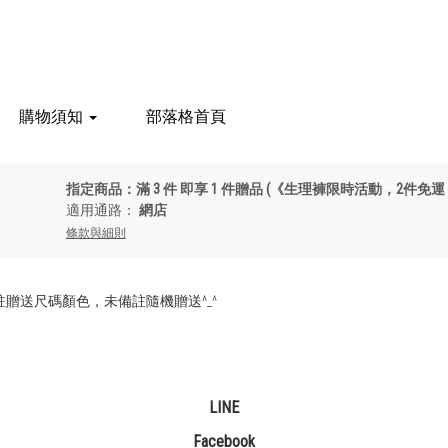
購物須知
部落格首頁
指定商品：滿 3 件 即享 1 件贈品 (《生理褲限時活動，2件免運
適用通路：
網店
條款與細則
贈送尺碼顏色，未備註隨機贈送^_^
LINE
Facebook