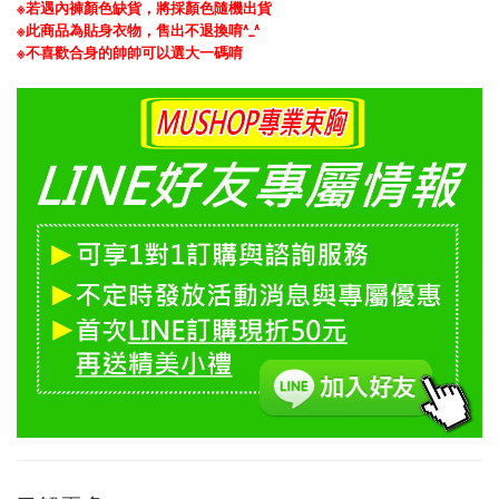
※若遇內褲顏色缺貨，
將採顏色隨機出貨
※此商品為貼身衣物，售出不退換唷^_^
※
不喜歡合身的帥帥可以選大一碼唷