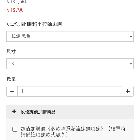
NT$1,580
NT$790
Ice冰肌網眼超平拉鍊束胸
尺寸
數量
以優惠價加購商品
超值加購價《多款韓系潮流鈦鋼項鍊》【結單時
請備註項鍊款式數字】