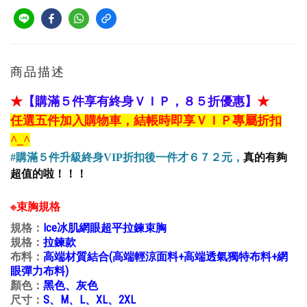
商品描述
★
【購滿５件享有終身ＶＩＰ，８５折優惠】
★
任
選五件加入購物車，結帳時即享ＶＩＰ專屬折扣
^_^
#購滿５件升級終身VIP
折扣後一件才６７２元，
真的有夠
超值的啦！！！
※束胸規格
規格：
Ice冰肌網眼超平拉鍊束胸
規格：
拉鍊款
布料：
高端材質結合(高端輕涼面料+高端透氣獨特布料+網
眼彈力布料)
顏色：
黑色、灰色
尺寸：
S、M、L、XL、2XL