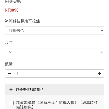
NT$1,780
NT$890
冰涼科技超束平拉鍊
尺寸
數量
以優惠價加購商品
超值加購價《韓系潮流百搭鴨舌帽》【結單時請
備註顏色】