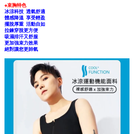
※束胸特色
冰涼科技 透氣舒適
體感降溫
享受輕盈
擺脫厚重
活動自如
拉鍊穿脫更方便
吸濕排汗又舒服
更加強束力效果
絕對讓您更帥氣