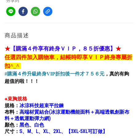
分享到
商品描述
★
【購滿４件享有終身ＶＩＰ，８５折優惠】
★
任選四件加入購物車，結帳時即享ＶＩＰ終身專屬折
扣
^_^
#購滿４件升級終身VIP
折扣後一件才７５６元
，真的有夠
超值的啦！！！
※束胸規格
規格：
冰涼科技超束平拉鍊
布料：
高端材質結合(冰涼運動機能面料＋高端透氣創新布
料＋透氣運動彈力網)
顏色：
黑色、白色
尺寸：
S、M、L、XL、2XL、
【3XL-5XL可訂做】