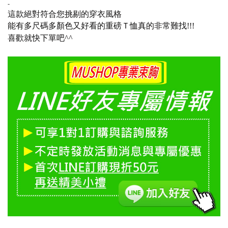
-
這款絕對符合您挑剔的穿衣風格
能有多尺碼多顏色又好看的重磅Ｔ恤真的非常難找!!!
喜歡就快下單吧^^