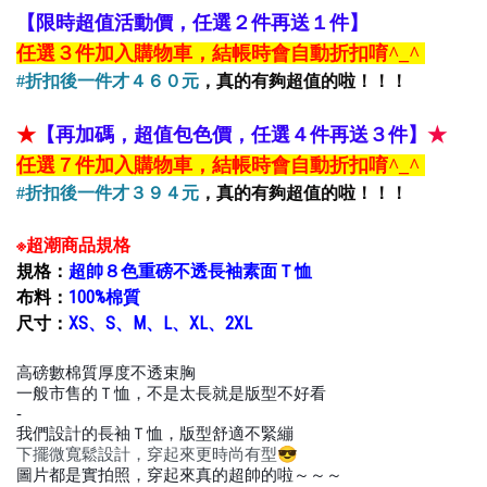
【限時超值活動價，任選２件再送１件】
任選３件加入購物車，結帳時會自動折扣唷
^_^
#折扣後一件才４６０元
，真的有夠超值的啦！！！
★
【
再加碼，
超值包色價，任選４件再送３件】
★
任選７件加入購物車，結帳時會自動折扣唷
^_^
#折扣後一件才３９４元
，真的有夠超值的啦！！！
※超潮商品規格
規格：
超帥８色重磅不透長袖素面Ｔ恤
布料：
100%棉質
尺寸：
XS、S、M、L、XL、2XL
高磅數棉質厚度不透束胸
👏
一般市售的Ｔ恤，不是太長就是版型不好看
😨
-
我們設計的長袖Ｔ恤，版型舒適不緊繃
👍
下擺微寬鬆設計，穿起來更時尚有型😎
圖片都是實拍照，穿起來真的超帥的啦～～～