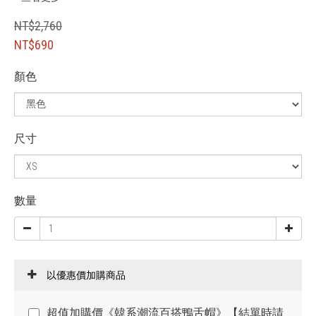
NT$2,760
NT$690
顏色
尺寸
數量
以優惠價加購商品
超值加購價《韓系潮流百搭鴨舌帽》【結單時請