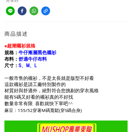
分享到
商品描述
※超潮襯衫規格
規格：
牛仔漸層黑色襯衫
布料：
舒適牛仔布料
尺寸：
S、M、L
一般市售的襯衫，不是太長就是版型不好看
這款襯衫是請工廠特別製作的
材質好與舒適外，絕對符合您挑剔的穿衣風格
能有S碼又好看的襯衫真的不好找
數量非常有限 喜歡就快下單吧^^
麻豆：155/52穿著M碼寬鬆(穿S碼合身)