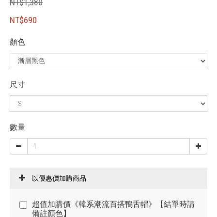
NT$1,380
NT$690
顏色
尺寸
數量
以優惠價加購商品
超值加購價《韓系潮流百搭鴨舌帽》【結單時請
備註顏色】