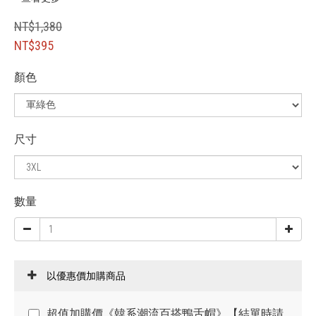
NT$1,380
NT$395
顏色
尺寸
數量
以優惠價加購商品
超值加購價《韓系潮流百搭鴨舌帽》【結單時請