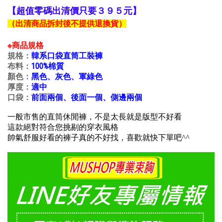
【超值零碼出清價只要３９５元】
（出清商品拆封後不提供退換貨）
※商品規格
規格：
韓系口袋直筒工裝褲
布料：
100%棉質
顏色：
黑色、灰色、軍綠色
厚度：
適中
口袋：
前面兩個、後面一個、側邊兩個
一般市售的直筒休閒褲，不是太長就是版型不好看
這款絕對符合您挑剔的穿衣風格
帥氣舒服好看的褲子真的不好找，喜歡就快下單吧^^