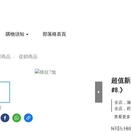
購物須知
部落格首頁
部商品
促銷商品
超值新
#8.》
全店，滿
到
全店，府
查看更多
NT$1,18