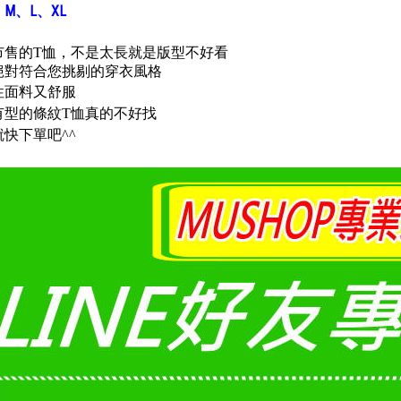
：
M、L、XL
市售的T恤，不是太長就是版型不好看
絕對符合您挑剔的穿衣風格
性面料又舒服
有型的條紋T恤真的不好找
快下單吧^^