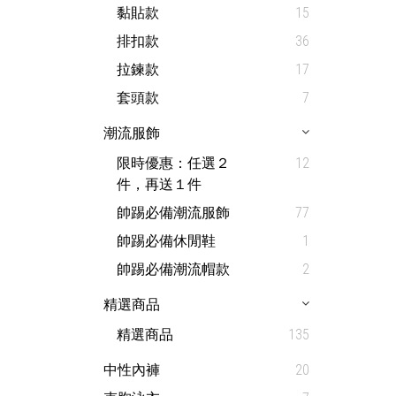
黏貼款
15
排扣款
36
拉鍊款
17
套頭款
7
潮流服飾
限時優惠：任選２
12
件，再送１件
帥踢必備潮流服飾
77
帥踢必備休閒鞋
1
帥踢必備潮流帽款
2
精選商品
精選商品
135
中性內褲
20