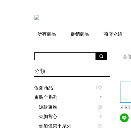
所有商品
促銷商品
商店介紹
全
分類
促銷商品
133
束胸全系列
短款束胸
26
分享
束胸背心
18
更加強束平系列
25