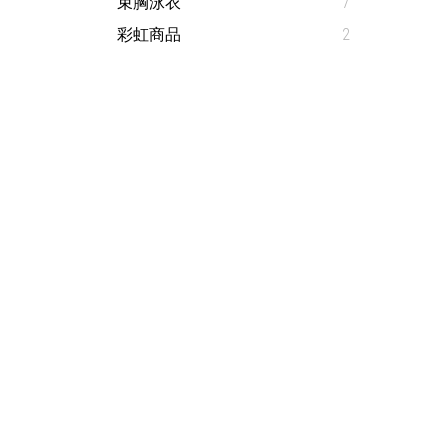
束胸泳衣
7
彩虹商品
2