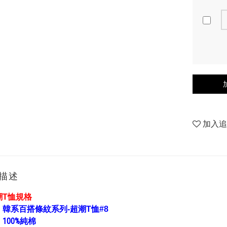
加入
描述
潮T恤規格
：
韓系百搭條紋系列-超潮T恤#8
：
100%純棉