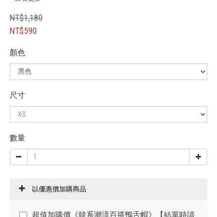
NT$1,180
NT$590
顏色
尺寸
數量
以優惠價加購商品
超值加購價《韓系潮流百搭鴨舌帽》【結單時請