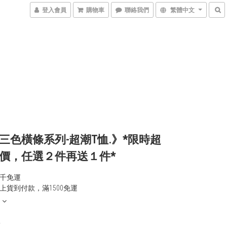
登入會員
購物車
聯絡我們
繁體中文
三色橫條系列-超潮T恤.》*限時超
價，任選２件再送１件*
千免運
上貨到付款，滿1500免運
0