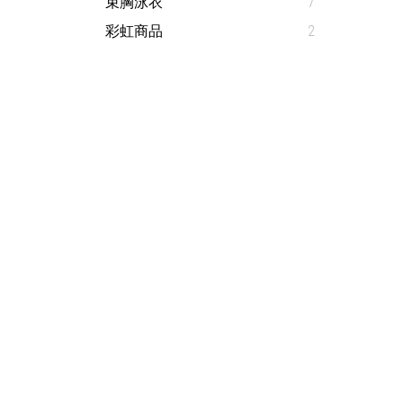
束胸泳衣
7
彩虹商品
2