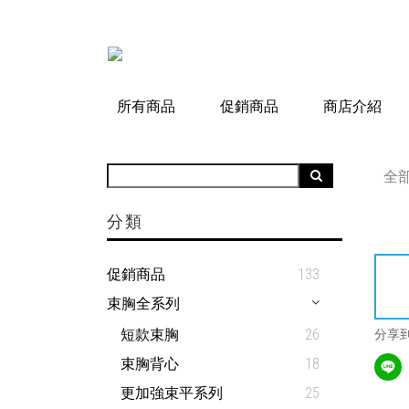
所有商品
促銷商品
商店介紹
全
分類
促銷商品
133
束胸全系列
短款束胸
26
分享
束胸背心
18
更加強束平系列
25