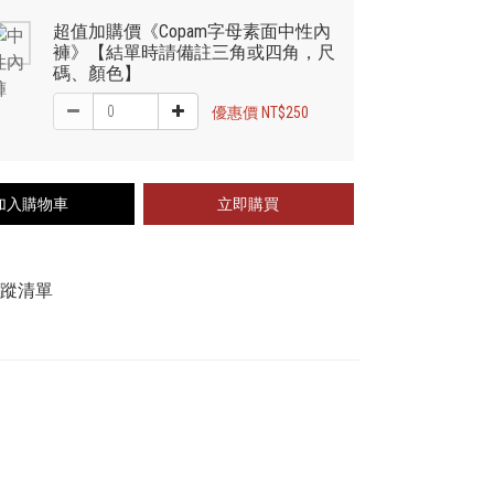
超值加購價《Copam字母素面中性內
褲》【結單時請備註三角或四角，尺
碼、顏色】
優惠價 NT$250
加入購物車
立即購買
追蹤清單