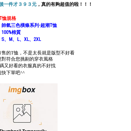
扣後一件才３９３元
，真的有夠超值的啦！！！
T恤規格
：
帥氣三色橫條系列
-
超潮T恤
：
100%棉質
：
S、M、L、XL、2XL
市售的T恤，不是太長就是版型不好看
絕對符合您挑剔的穿衣風格
S碼又好看的衣服真的不好找
快下單吧^^