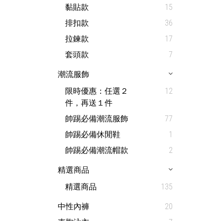
黏貼款
15
排扣款
36
拉鍊款
17
套頭款
7
潮流服飾
限時優惠：任選２
12
件，再送１件
帥踢必備潮流服飾
77
帥踢必備休閒鞋
1
帥踢必備潮流帽款
2
精選商品
精選商品
135
中性內褲
20