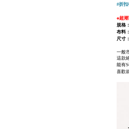
#折
※超潮
規格
布料
尺寸
一般
這款
能有
喜歡就