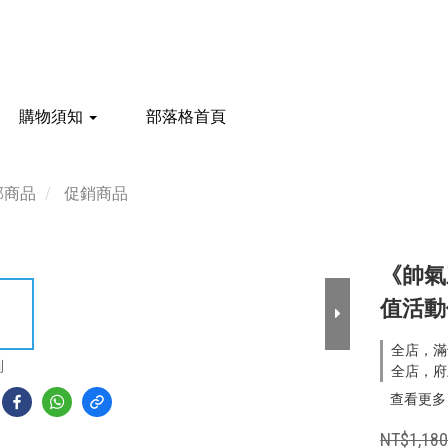
購物須知
部落格首頁
部商品
促銷商品
《帥氣
值活動
全店，滿
到
全店，府
查看更多
NT$1,18