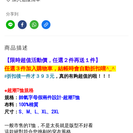
分享到
商品描述
【限時超值活動價，任選２件再送１件】
任選３件加入購物車，結帳時會自動折扣唷
^_^
#折扣後一件才３９３元
，真的有夠超值的啦！！！
※超潮T恤規格
規格：
帥氣字母假兩件設計
-
超潮T恤
布料：
100%棉質
尺寸：
S、M、L、XL、2XL
一般市售的T恤，不是太長就是版型不好看
這款絕對符合您挑剔的穿衣風格