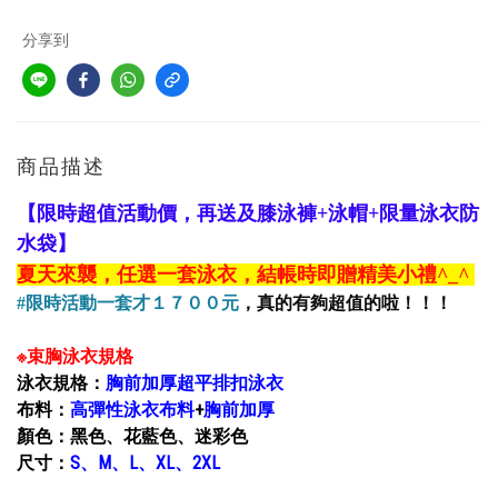
分享到
商品描述
【限時超值活動價，再送及膝泳褲+泳帽+限量泳衣防
水袋】
夏天來襲，任選一套泳衣，結帳時即贈精美小禮
^_^
#限時活動
一套才１７００元
，真的有夠超值的啦！！！
※束胸泳衣規格
泳衣規格：
胸前加厚超平排扣泳衣
布料：
高彈性泳衣布料
+
胸前加厚
顏色：黑色、花藍色、迷彩色
尺寸：
S、M、L、XL、2XL