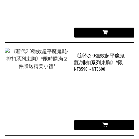
《新代2.0強效超平魔鬼
氈/排扣系列束胸》*限時
購滿２件贈送精美小禮*
NT$590 ~ NT$690