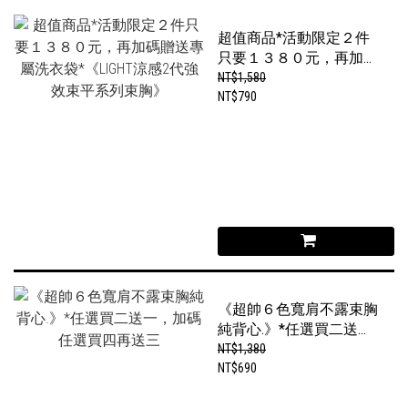
超值商品*活動限定２件
只要１３８０元，再加碼
贈送專屬洗衣袋*《LIGHT
NT$1,580
涼感2代強效束平系列束
NT$790
胸》
《超帥６色寬肩不露束胸
純背心.》*任選買二送
一，加碼任選買四再送三
NT$1,380
NT$690