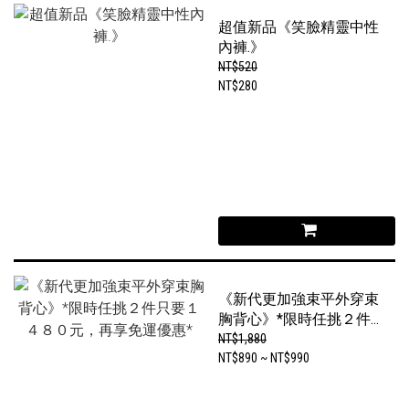
超值新品《笑臉精靈中性
內褲.》
NT$520
NT$280
《新代更加強束平外穿束
胸背心》*限時任挑２件
只要１４８０元，再享免
NT$1,880
運優惠*
NT$890 ~ NT$990