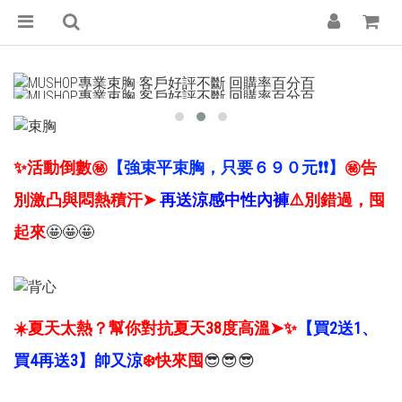
✨活動倒數㊙️
【強束平束胸，只要６９０元❗️❗】
㊙️告
別激凸與悶熱積汗➤
再送涼感中性內褲
⚠️別錯過，囤
起來
🤩🤩🤩
☀️夏天太熱？幫你對抗夏天38度高溫➤✨
【買2送1、
買4再送3】帥又涼
❄️快來囤
😎😎😎