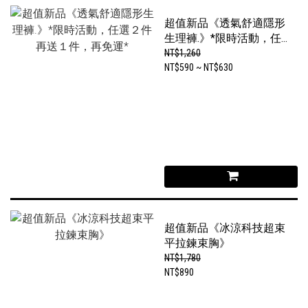
超值新品《透氣舒適隱形
生理褲.》*限時活動，任
選２件再送１件，再免運
NT$1,260
*
NT$590 ~ NT$630
超值新品《冰涼科技超束
平拉鍊束胸》
NT$1,780
NT$890