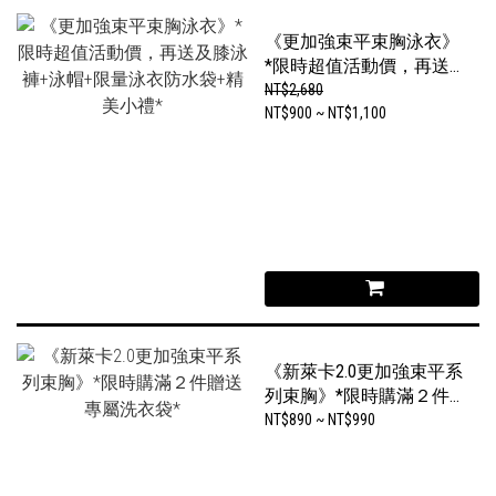
《更加強束平束胸泳衣》
*限時超值活動價，再送
及膝泳褲+泳帽+限量泳衣
NT$2,680
防水袋+精美小禮*
NT$900 ~ NT$1,100
《新萊卡2.0更加強束平系
列束胸》*限時購滿２件
贈送專屬洗衣袋*
NT$890 ~ NT$990