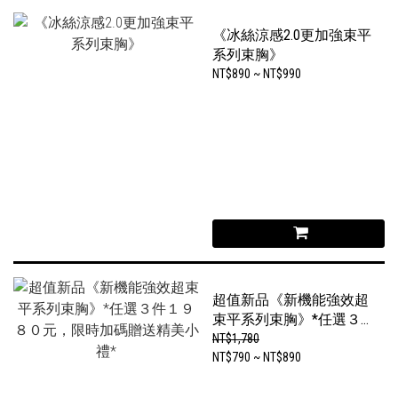
《冰絲涼感2.0更加強束平
系列束胸》
NT$890 ~ NT$990
超值新品《新機能強效超
束平系列束胸》*任選３
件１９８０元，限時加碼
NT$1,780
贈送精美小禮*
NT$790 ~ NT$890