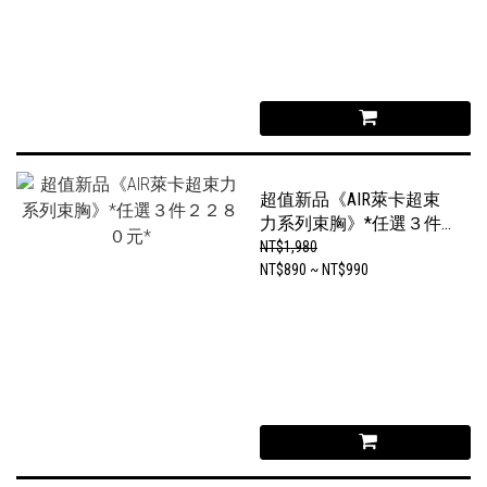
超值新品《AIR萊卡超束
力系列束胸》*任選３件
２２８０元*
NT$1,980
NT$890 ~ NT$990