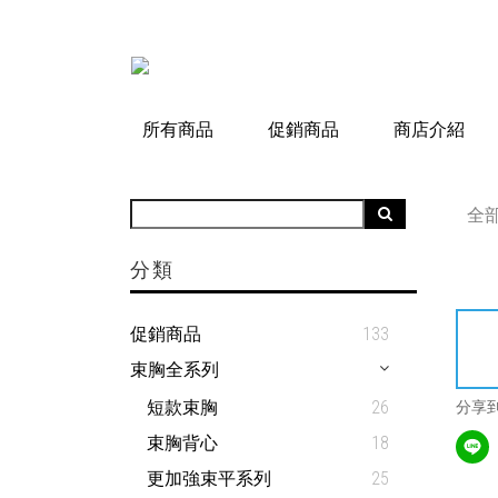
所有商品
促銷商品
商店介紹
全
分類
促銷商品
133
束胸全系列
短款束胸
26
分享
束胸背心
18
更加強束平系列
25