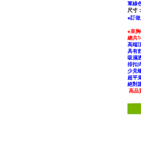
軍綠
尺寸
※訂做
※束
總共
高端
具有
吸濕
排扣
少見
超平
絕對
高品質