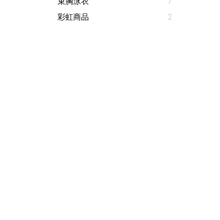
束胸泳衣
7
彩虹商品
2