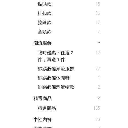
黏貼款
15
排扣款
36
拉鍊款
17
套頭款
7
潮流服飾
限時優惠：任選２
12
件，再送１件
帥踢必備潮流服飾
77
帥踢必備休閒鞋
1
帥踢必備潮流帽款
2
精選商品
精選商品
135
中性內褲
20