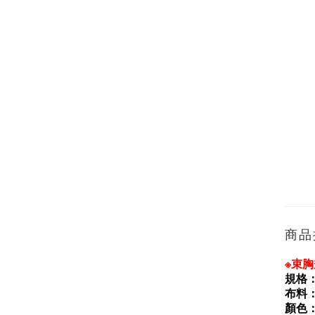
商品
※束
規格
布料
顏色