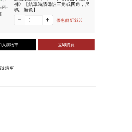
褲》【結單時請備註三角或四角，尺
碼、顏色】
優惠價 NT$250
加入購物車
立即購買
追蹤清單