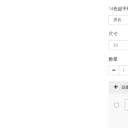
14色超
尺寸
數量
以