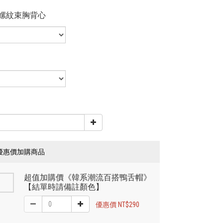
平螺紋束胸背心
優惠價加購商品
超值加購價《韓系潮流百搭鴨舌帽》
【結單時請備註顏色】
優惠價 NT$290