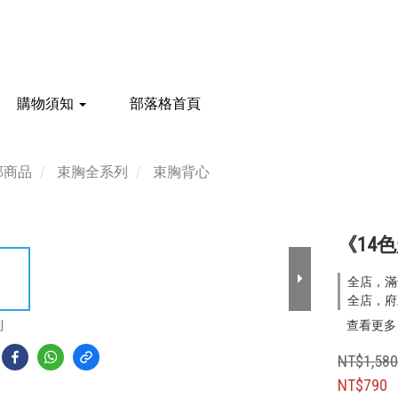
購物須知
部落格首頁
部商品
束胸全系列
束胸背心
《14
全店，滿
全店，府
到
查看更多
NT$1,58
NT$790