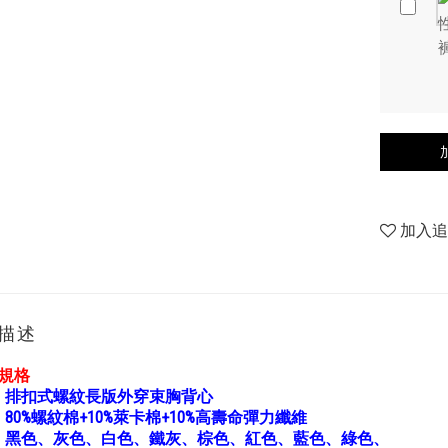
加入
描述
胸規格
：
排扣式螺紋長版外穿束胸背心
：
80%螺紋棉+10%萊卡棉+10%高壽命彈力纖維
：
黑色、灰色、白色、鐵灰、棕色、紅色、藍色、
綠色、