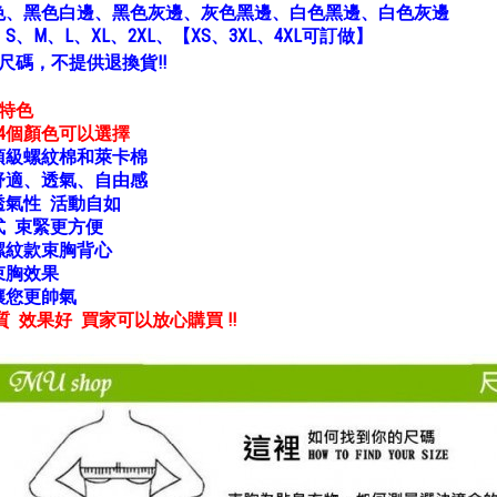
色、黑色白邊、黑色灰邊、灰色黑邊、白色黑邊、白色灰邊
：
S、M、L、XL、2XL、【
XS、
3XL、4XL可訂做】
尺碼，不提供退換貨!!
胸特色
14個顏色可以選擇
頂級螺紋棉和萊卡棉
舒適、透氣、自由感
透氣性
活動自如
式 束緊更方便
螺紋款束胸背心
束胸效果
讓您更帥氣
 效果好 買家可以放心購買 !!