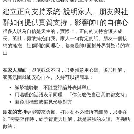
建立正向支持系統: 說明家人、朋友與社
群如何提供實質支持，影響帥T的自信心
很多人以為自信是天生的，實際上，正向的支持會讓人成
長、茁壯，勇敢擁抱自我。家人一句肯定的話、朋友一個接
納的擁抱、社群間的同理心，都會是帥T面對外界質疑時的靠
山。
在家人層面
，即使觀念不同，只要願意用心聽、多加理解，
家庭氛圍就能安心自在。支持可以很簡單：
誠摯地聆聽，不隨意評論外表與舉止
用溫暖的話語表示同理：「你怎麼做自己我們都支持」
避免用標籤或偏見形容對方
朋友的支持
更能帶來勇氣。好朋友不必懂所有細節，只要在
帥T需要陪伴時，給予肯定與理解，就是最強的友誼。有幾點
做法：