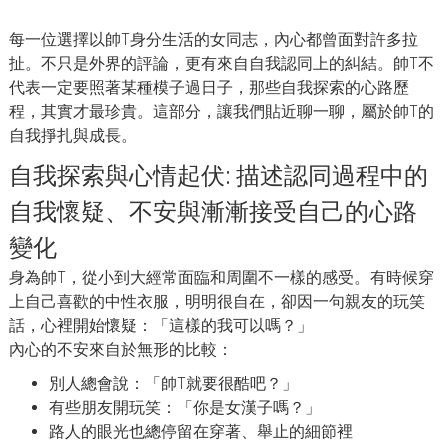
每一位選擇以帥T身分生活的女同志，內心都曾面對許多拉
扯。不只是外界的評論，更有來自自我認同上的糾結。帥T不
代表一定要照著某種模子過日子，那些自我探索的心路歷
程，其實才最珍貴。這部分，讓我們貼近聊一聊，屬於帥T的
自我掙扎與成長。
自我探索與心情起伏: 描述認同過程中的
自我懷疑、不安與漸漸接受自己的心路
變化
身為帥T，從小到大經常面臨和周圍不一樣的感受。有時候穿
上自己喜歡的中性衣服，明明很自在，卻因一句親友的玩笑
話，心裡開始懷疑：「這樣的我可以嗎？」
內心的不安來自於無形的比較：
別人總會說：「帥T就要很酷吧？」
有些朋友開玩笑：「你是女漢子嗎？」
路人的眼光也總停留在穿著、舉止的細節裡