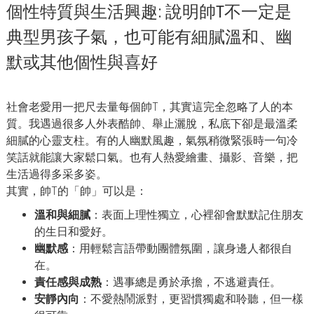
個性特質與生活興趣: 說明帥T不一定是
典型男孩子氣，也可能有細膩溫和、幽
默或其他個性與喜好
社會老愛用一把尺去量每個帥T，其實這完全忽略了人的本
質。我遇過很多人外表酷帥、舉止灑脫，私底下卻是最溫柔
細膩的心靈支柱。有的人幽默風趣，氣氛稍微緊張時一句冷
笑話就能讓大家鬆口氣。也有人熱愛繪畫、攝影、音樂，把
生活過得多采多姿。
其實，帥T的「帥」可以是：
溫和與細膩
：表面上理性獨立，心裡卻會默默記住朋友
的生日和愛好。
幽默感
：用輕鬆言語帶動團體氛圍，讓身邊人都很自
在。
責任感與成熟
：遇事總是勇於承擔，不逃避責任。
安靜內向
：不愛熱鬧派對，更習慣獨處和聆聽，但一樣