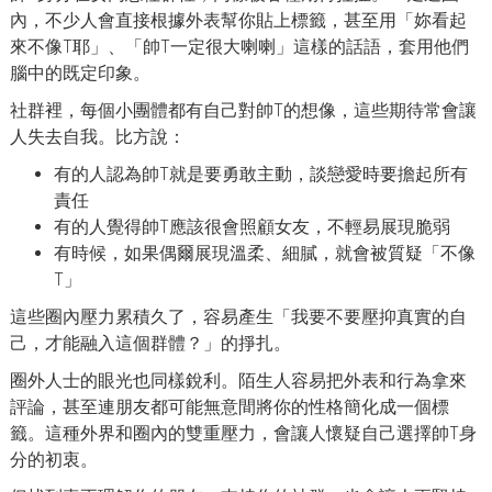
內，不少人會直接根據外表幫你貼上標籤，甚至用「妳看起
來不像T耶」、「帥T一定很大喇喇」這樣的話語，套用他們
腦中的既定印象。
社群裡，每個小團體都有自己對帥T的想像，這些期待常會讓
人失去自我。比方說：
有的人認為帥T就是要勇敢主動，談戀愛時要擔起所有
責任
有的人覺得帥T應該很會照顧女友，不輕易展現脆弱
有時候，如果偶爾展現溫柔、細膩，就會被質疑「不像
T」
這些圈內壓力累積久了，容易產生「我要不要壓抑真實的自
己，才能融入這個群體？」的掙扎。
圈外人士的眼光也同樣銳利。陌生人容易把外表和行為拿來
評論，甚至連朋友都可能無意間將你的性格簡化成一個標
籤。這種外界和圈內的雙重壓力，會讓人懷疑自己選擇帥T身
分的初衷。