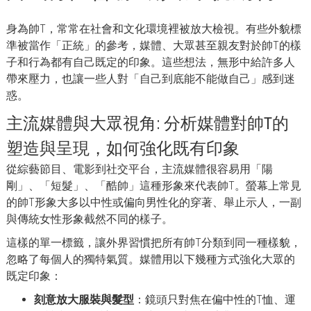
身為帥T，常常在社會和文化環境裡被放大檢視。有些外貌標
準被當作「正統」的參考，媒體、大眾甚至親友對於帥T的樣
子和行為都有自己既定的印象。這些想法，無形中給許多人
帶來壓力，也讓一些人對「自己到底能不能做自己」感到迷
惑。
主流媒體與大眾視角: 分析媒體對帥T的
塑造與呈現，如何強化既有印象
從綜藝節目、電影到社交平台，主流媒體很容易用「陽
剛」、「短髮」、「酷帥」這種形象來代表帥T。螢幕上常見
的帥T形象大多以中性或偏向男性化的穿著、舉止示人，一副
與傳統女性形象截然不同的樣子。
這樣的單一標籤，讓外界習慣把所有帥T分類到同一種樣貌，
忽略了每個人的獨特氣質。媒體用以下幾種方式強化大眾的
既定印象：
刻意放大服裝與髮型
：鏡頭只對焦在偏中性的T恤、運