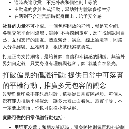
適時表達欣賞，不把外表和個性劃上等號
主動邀約參與各式活動，幫助對方體驗多樣生活
在遇到不合理言語時挺身而出，給予安全感
社群的力量
不可小覷。一個包容開放的群體，就是安全網。
各種交流平台同溫層，讓帥T不再感到孤單，反而找到認同自
己、互相支持的朋友。透過聚會、講座、線上論壇等，同路
人分享經驗、互相關懷，很快就能累積勇氣。
打造正向支持網絡，是培養帥T自信和幸福感的關鍵。無論外
界如何定義，只要身邊有理解與包容，帥T就能自在發光。
打破偏見的倡議行動: 提供日常中可落實
的平權行動，推廣多元包容的觀念
改變刻板印象不能只靠討論，還要從日常實際起步。每個人
都有能力推廣平權觀念，讓多元被正面看見。落實平等，不
一定要上街頭，你也可以從小事做起。
實際可做的日常倡議行動包括
：
用詞更友善
：和朋友談話時，避免將性別氣質和外貌劃