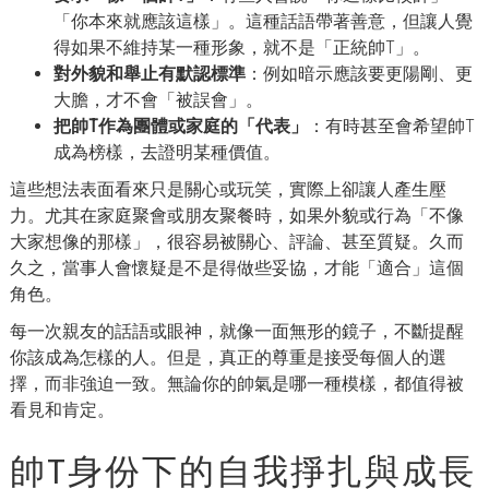
「你本來就應該這樣」。這種話語帶著善意，但讓人覺
得如果不維持某一種形象，就不是「正統帥T」。
對外貌和舉止有默認標準
：例如暗示應該要更陽剛、更
大膽，才不會「被誤會」。
把帥T作為團體或家庭的「代表」
：有時甚至會希望帥T
成為榜樣，去證明某種價值。
這些想法表面看來只是關心或玩笑，實際上卻讓人產生壓
力。尤其在家庭聚會或朋友聚餐時，如果外貌或行為「不像
大家想像的那樣」，很容易被關心、評論、甚至質疑。久而
久之，當事人會懷疑是不是得做些妥協，才能「適合」這個
角色。
每一次親友的話語或眼神，就像一面無形的鏡子，不斷提醒
你該成為怎樣的人。但是，真正的尊重是接受每個人的選
擇，而非強迫一致。無論你的帥氣是哪一種模樣，都值得被
看見和肯定。
帥T身份下的自我掙扎與成長