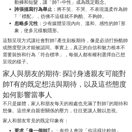
動褲和短髮，讓「帥T=中性」成為既定觀念。
誇張描寫行為舉止
：將不笑、不哭、不表現溫柔作為帥
T「標配」，彷彿不這樣就不夠酷、不夠帥。
忽略多元性
：少有媒體呈現內向、溫和、感性的帥T形
象，使多元樣貌隱形。
這類呈現方式讓社會對帥T產生刻板期待，像是必須打扮酷帥
或態度堅決才能被認同。事實上，真正的自信和魅力根本不
需要裝扮和行為「符合標準」，每個人都有權利選擇自己想
呈現的樣子。
家人與朋友的期待: 探討身邊親友可能對
帥T有的既定想法與期待，以及這些態度
如何影響當事人
不只是媒體，家人和朋友每天的相處也充滿了對帥T的期待和
想像。這些來自親密關係的壓力，往往更讓人難以忽視。
家人和朋友常見的既定印象有：
要求「像一個帥T」
：有些人會說「你這樣比較帥」