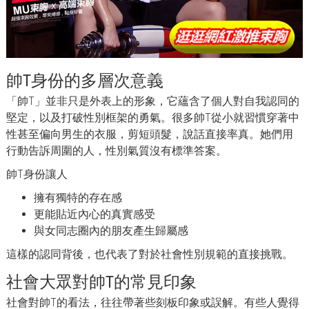
帥T身份的多層次意義
「帥T」並非只是外表上的形象，它蘊含了個人對自我認同的
堅定，以及打破性別框架的勇氣。很多帥T從小就習慣穿著中
性甚至偏向男生的衣服，剪短頭髮，說話直接率真。她們用
行動告訴周圍的人，性別氣質沒有標準答案。
帥T身份讓人
擁有獨特的存在感
更能貼近內心的真實感受
與女同志圈內的朋友產生歸屬感
這樣的認同背後，也代表了對於社會性別規範的直接挑戰。
社會大眾對帥T的常見印象
社會對帥T的看法，往往帶著些刻板印象或誤解。有些人覺得