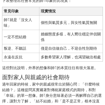
下表整理出社會常見的帥T印象對比現實：
常見印象
現實情況
帥T就是「沒女人
個性與氣質多元，與女性氣質無關
味」
婚姻態度多樣，有人嚮往穩定伴侶關
一定不想結婚
係
叛逆、不聽話
僅是自信做自己，不迎合性別期待
永遠在反抗
多數希望家人理解，也渴望融洽相處
這些對比說明，外界的想像和帥T的本質往往有很大落差。
面對家人與親戚的社會期待
過年回家的時候，家中的親戚很常出於關心問：「什麼時候
結婚？」這種提問其實藏著對傳統家庭模式的期待，和對
「幸福」的單一想像。帥T身分意味著必須一再解釋自己的選
擇，讓對方了解，「結不結婚」和「是不是正常」根本沒直