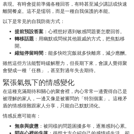
表現。有時會提前準備各種回答，有時甚至減少講話或快速
離開餐桌。這不是懦弱，而是一種自我保護的本能。
以下是常見的自我防衛方式：
提前預設答案
：心裡想好遇到敏感問題要怎麼回答。
轉移話題
：用幽默或問候其他親戚的方式，把焦點移
開。
縮短停留時間
：能多快吃完飯就多快離席，減少應酬。
雖然這些方法能暫時緩解壓力，但長期下來，會讓人覺得聚
會變成一種「任務」，甚至對過年失去期待。
緊張氣氛下的情感變化
在這種充滿期待和關心的聚會裡，內心常常一邊覺得自己是
被理解的家人，一邊又像是被審問的「特別個案」。這種矛
盾的情感很難跟家人分享，只能自己默默消化。
情感反應可能有：
無奈與疲憊
：被同樣的問題困擾多年，逐漸感到心累。
悶在心裡的失落
：很想大方介紹自己的感情或生活，卻