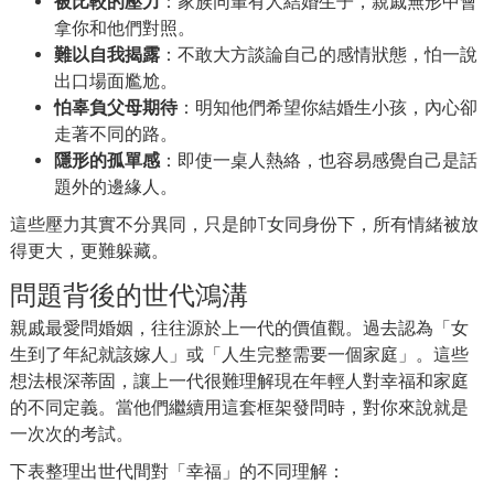
被比較的壓力
：家族同輩有人結婚生子，親戚無形中會
拿你和他們對照。
難以自我揭露
：不敢大方談論自己的感情狀態，怕一說
出口場面尷尬。
怕辜負父母期待
：明知他們希望你結婚生小孩，內心卻
走著不同的路。
隱形的孤單感
：即使一桌人熱絡，也容易感覺自己是話
題外的邊緣人。
這些壓力其實不分異同，只是帥T女同身份下，所有情緒被放
得更大，更難躲藏。
問題背後的世代鴻溝
親戚最愛問婚姻，往往源於上一代的價值觀。過去認為「女
生到了年紀就該嫁人」或「人生完整需要一個家庭」。這些
想法根深蒂固，讓上一代很難理解現在年輕人對幸福和家庭
的不同定義。當他們繼續用這套框架發問時，對你來說就是
一次次的考試。
下表整理出世代間對「幸福」的不同理解：