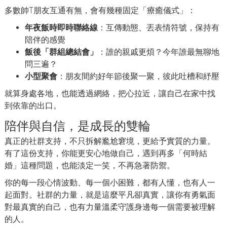
多數帥T朋友互通有無，會有幾種固定「療癒儀式」：
年夜飯時即時聯絡線
：互傳動態、丟表情符號，保持有
陪伴的感覺
飯後「群組總結會」
：誰的親戚更煩？今年誰最無聊地
問三遍？
小型聚會
：朋友間約好年節後聚一聚，彼此吐槽和紓壓
就算身處各地，也能透過網絡，把心拉近，讓自己在家中找
到依靠的出口。
陪伴與自信，是成長的雙輪
真正的社群支持，不只拆解尷尬窘境，更給予實質的力量。
有了這份支持，你能更安心地做自己，遇到再多「何時結
婚」這種問題，也能淡定一笑，不再急著防禦。
你的每一段心情波動、每一個小困難，都有人懂，也有人一
起面對。社群的力量，就是這麼平凡卻真實，讓你有勇氣面
對最真實的自己，也有力量溫柔守護身邊每一個需要被理解
的人。