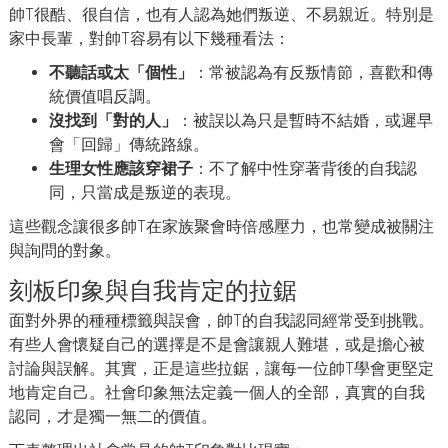
帥T很酷、很自信，也有人認為她們叛逆、不易親近。特別是
家中長輩，對帥T容易有以下幾種看法：
不聽話或太「個性」
：常被認為有反叛情節，喜歡和傳
統價值唱反調。
沒找到「對的人」
：被誤以為只是暫時不結婚，或遲早
會「回歸」傳統路線。
生理女性應該穿裙子
：不了解中性穿著背後的自我認
同，只當成是叛逆的表現。
這些觀念讓很多帥T在家族聚會時倍感壓力，也常變成被關注
與詢問的對象。
刻板印象與自我肯定的拉鋸
面對外界的種種標籤與誤會，帥T的自我認同經常受到挑戰。
有些人會懷疑自己的選擇是不是會讓親人難堪，或是擔心被
討論與誤解。其實，正是這些拉鋸，讓每一位帥T學會更堅定
地肯定自己。社會印象無法定義一個人的全部，真實的自我
認同，才是獨一無二的價值。