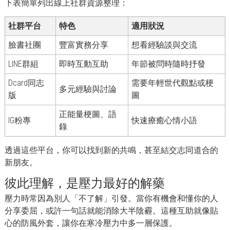
下表簡單列出線上社群資源整理：
社群平台
特色
適用狀況
臉書社團
豐富實務分享
想看經驗談與交流
LINE群組
即時互動互助
年節被問時隨時抒發
Dcard同志
需要年輕世代觀點或梗
多元經驗與討論
版
圖
正能量梗圖、語
IG粉專
快速療癒心情小語
錄
透過這些平台，你可以找到新的共鳴，甚至結交志同道合的
新朋友。
彼此理解，是壓力最好的解藥
壓力時常因為別人「不了解」引發。當你有機會和懂你的人
分享委屈，或許一句話就能消除大半陰霾。這種互助就像貼
心的防風外套，讓你在寒冷壓力中多一層保護。