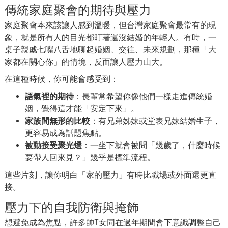
傳統家庭聚會的期待與壓力
家庭聚會本來該讓人感到溫暖，但台灣家庭聚會最常有的現
象，就是所有人的目光都盯著還沒結婚的年輕人。有時，一
桌子親戚七嘴八舌地聊起婚姻、交往、未來規劃，那種「大
家都在關心你」的情境，反而讓人壓力山大。
在這種時候，你可能會感受到：
語氣裡的期待
：長輩常希望你像他們一樣走進傳統婚
姻，覺得這才能「安定下來」。
家族間無形的比較
：有兄弟姊妹或堂表兄妹結婚生子，
更容易成為話題焦點。
被動接受聚光燈
：一坐下就會被問「幾歲了，什麼時候
要帶人回來見？」幾乎是標準流程。
這些片刻，讓你明白「家的壓力」有時比職場或外面還更直
接。
壓力下的自我防衛與掩飾
想避免成為焦點，許多帥T女同在過年期間會下意識調整自己