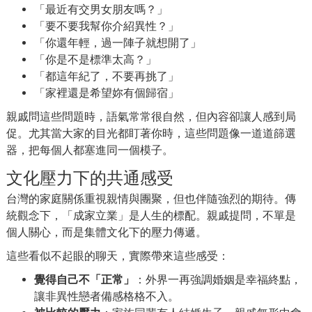
「最近有交男女朋友嗎？」
「要不要我幫你介紹異性？」
「你還年輕，過一陣子就想開了」
「你是不是標準太高？」
「都這年紀了，不要再挑了」
「家裡還是希望妳有個歸宿」
親戚問這些問題時，語氣常常很自然，但內容卻讓人感到局
促。尤其當大家的目光都盯著你時，這些問題像一道道篩選
器，把每個人都塞進同一個模子。
文化壓力下的共通感受
台灣的家庭關係重視親情與團聚，但也伴隨強烈的期待。傳
統觀念下，「成家立業」是人生的標配。親戚提問，不單是
個人關心，而是集體文化下的壓力傳遞。
這些看似不起眼的聊天，實際帶來這些感受：
覺得自己不「正常」
：外界一再強調婚姻是幸福終點，
讓非異性戀者備感格格不入。