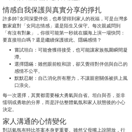
情感自我保護與真實分享的掙扎
許多帥T女同深愛伴侶，也希望得到家人的祝福，可是台灣多
數家庭對「女同志情感」還是陌生又保守。每次親戚問到
「有沒有對象」，你很可能第一秒就在腦海上演一場快閃：
要直接坦白嗎？還是繼續保護彼此、隱瞞感情？
嘗試坦白：可能會獲得接受，也可能讓家族氛圍瞬間凝
滯。
選擇隱瞞：雖然眼前較和諧，卻又覺得對伴侶與自己的
感情不公平。
默默忍耐：自己消化所有壓力，不讓親密關係被拱上風
口浪尖。
每一次選擇，其實都需要極大勇氣與自省。坦白與否，並非
懦弱或勇敢的分界，而是評估整體氣氛和家人狀態後的小心
決定。
家人溝通的心情變化
對話氣氛有時比答案本身更重要。雖然父母嘴上說開放，行