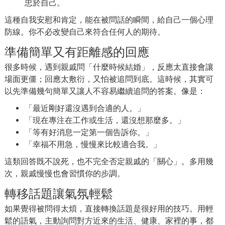
忠於自己。
這種自我安慰和肯定，能在被問話的瞬間，給自己一個心理
防線。你不必改變自己來符合任何人的期待。
準備簡單又有距離感的回應
很多時候，遇到親戚問「什麼時候結婚」，反應太直接會讓
場面更僵；回應太敷衍，又怕被追問到底。這時候，其實可
以先準備幾句簡單又讓人不容易繼續追問的答案。像是：
「最近剛好還沒遇到合適的人。」
「現在專注在工作或生活，還沒想那麼多。」
「等有好消息一定第一個告訴你。」
「幸福不用急，慢慢來比較適合我。」
這類回答既不說死，也不完全否定親戚的「關心」。多用幾
次，親戚慢慢也會習慣你的步調。
轉移話題讓氣氛輕鬆
如果覺得被問得太煩，直接轉換話題是很好用的技巧。用輕
鬆的語氣，主動詢問對方近來的生活、健康、家裡的事，都