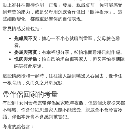
動上卻往往期待你能「正常」發展。親戚桌前，你可能感受
到無聲的壓力，或是父母用沉默合作做出「眼神提示」。這
些細微變化，都嚴重影響你的自信表現。
常見情感反應包括：
焦慮與不安
：擔心一不小心就聊到雷區，父母臉色難
看。
委屈與落寞
：有幸福想分享，卻怕場面難堪只能作罷。
愧疚與矛盾
：怕自己的坦白傷害家人，但又害怕長期隱
瞞讓彼此更遠。
這些情緒攪和一起時，往往讓人話到嘴邊又吞回去，像卡住
一根骨頭，久而久之只剩沉默。
帶伴侶回家的考量
有些帥T女同會考慮帶伴侶回家吃年夜飯，但這個決定從來都
不輕鬆。你會仔細思量家人能不能接受、親戚會不會冷言冷
語、伴侶本身會不會感到被冒犯。
考慮的點包含：