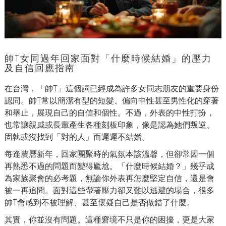
帥T女同過年回家面對「什麼時候結婚」的壓力
及自信回應指南
在台灣，「帥T」這個詞已經成為許多女同志朋友的重要身份
認同。帥T常以簡潔有型的短髮、偏向中性甚至男性化的穿著
和舉止，展現自己的自信和個性。不過，外表的中性打扮，
也常讓親戚或長輩產生各種刻板印象，像是認為她們叛逆、
固執或沒找到「對的人」而遲遲不結婚。
每逢農曆新年，回家團聚時的氣氛本該溫馨，但卻常因一個
再熟悉不過的問題而變得尷尬。「什麼時候結婚？」幾乎成
為家族聚會的必考題，無論你外表再怎麼堅定自信，還是會
被一再追問。面對這些帶著壓力卻又難以逃避的場合，很多
帥T會感到不被理解、甚至懷疑自己是否做錯了什麼。
其實，你並沒有問題。這種窘境不只是你的困擾，更是大家