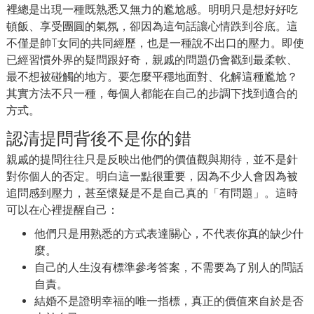
裡總是出現一種既熟悉又無力的尷尬感。明明只是想好好吃
頓飯、享受團圓的氣氛，卻因為這句話讓心情跌到谷底。這
不僅是帥T女同的共同經歷，也是一種說不出口的壓力。即使
已經習慣外界的疑問跟好奇，親戚的問題仍會戳到最柔軟、
最不想被碰觸的地方。要怎麼平穩地面對、化解這種尷尬？
其實方法不只一種，每個人都能在自己的步調下找到適合的
方式。
認清提問背後不是你的錯
親戚的提問往往只是反映出他們的價值觀與期待，並不是針
對你個人的否定。明白這一點很重要，因為不少人會因為被
追問感到壓力，甚至懷疑是不是自己真的「有問題」。這時
可以在心裡提醒自己：
他們只是用熟悉的方式表達關心，不代表你真的缺少什
麼。
自己的人生沒有標準參考答案，不需要為了別人的問話
自責。
結婚不是證明幸福的唯一指標，真正的價值來自於是否