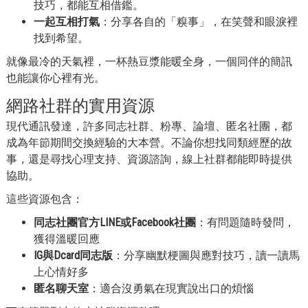
技巧，都能互相借鑑。
一起互相打氣
：分享各自的「糗事」，在笑聲和眼淚裡
找到希望。
就像最冷的天氣裡，一杯熱豆漿能暖全身，一個同伴的簡訊
也能讓你心裡有光。
網路社群的實用資源
現代通訊發達，許多同志社群、粉專、論壇、匿名社團，都
成為年節期間交換經驗的大本營。不論你想找同類經歷的故
事，還是尋找心理支持、資源諮詢，線上社群都能即時提供
協助。
這些資源包含：
同志社團官方LINE或Facebook社團
：有問題隨時發問，
獲得溫暖回應
IG與Dcard同志版
：分享幽默梗圖與應對技巧，讀一讀馬
上心情好多
匿名聊天室
：適合沒勇氣在現實說出口的煩惱