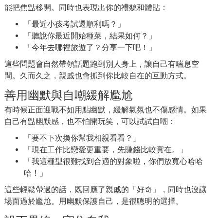
能把焦點移開。同時也表現出你的禮貌和體貼：
「最近小孩考試還順利嗎？」
「聽說你最近開始種菜，結果如何？」
「今年去哪裡旅遊了？分享一下吧！」
這些問題會自然帶領話題跑到別人身上，讓自己有喘息空
間。久而久之，親戚也會抓到你比較自在的互動方式。
善用幽默與自嘲緩解尷尬
有時候正面迎戰不如用點幽默，緩解氣氛也不傷感情。如果
自己有點幽默感，也不怕開玩笑，可以試試自嘲：
「要不下次換你幫我相親看看？」
「現在工作比戀愛更重要，先賺錢比較實在。」
「我這種型很難找到合適的對象啦，你們放寬心哈哈
哈！」
這些輕鬆帶過的話，既回應了親戚的「好奇」，同時也沒讓
場面過於尷尬。用幽默保護自己，是很聰明的選擇。