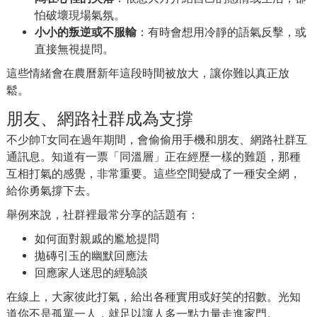
怕破壞現場氣氛。
小小的叛逆或不服輸
：有時會想用冷靜的語氣反擊，或
直接無視提問。
這些情緒會在農曆新年這段時間被放大，讓你難以真正放
鬆。
朋友、網路社群成為支撐
不少帥T女同在過年期間，會偷偷用手機和朋友、網路社群互
通訊息。知道有一票「同溫層」正在經歷一樣的難題，那種
互相打氣的感覺，非常重要。這些空間變成了一種安全網，
給你勇氣撐下去。
舉例來說，社群裡最常分享的話題有：
如何面對親戚的尷尬提問
拋磚引玉的幽默回應法
回應家人迷思的經驗談
在線上，大家彼此打氣，給出各種實用或好笑的招數。光知
道你不是孤單一人，就足以讓人多一點力量走進家門。